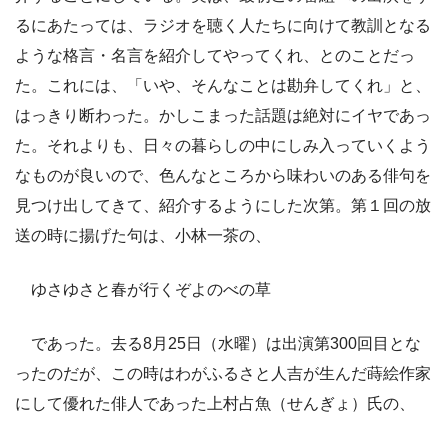
るにあたっては、ラジオを聴く人たちに向けて教訓となる
ような格言・名言を紹介してやってくれ、とのことだっ
た。これには、「いや、そんなことは勘弁してくれ」と、
はっきり断わった。かしこまった話題は絶対にイヤであっ
た。それよりも、日々の暮らしの中にしみ入っていくよう
なものが良いので、色んなところから味わいのある俳句を
見つけ出してきて、紹介するようにした次第。第１回の放
送の時に揚げた句は、小林一茶の、
ゆさゆさと春が行くぞよのべの草
であった。去る8月25日（水曜）は出演第300回目とな
ったのだが、この時はわがふるさと人吉が生んだ蒔絵作家
にして優れた俳人であった上村占魚（せんぎょ）氏の、