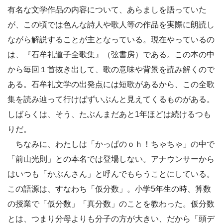
有名な文学作品の内容について、あらましを語っていた
が、この頃では色んな詩人や歌人等の作品を実際に朗読し
ながら解説することが主となっている。現在やっているの
は、『石牟礼道子全歌集』（弦書房）である。この本の中
から毎回１首抜き出して、歌の意味や背景を読み解くので
ある。石牟礼文学の出発点には短歌があるから、この全歌
集を読み辿って行けばずいぶんと見えてくるものがある。
しばらくは、そう、たぶんまだあと1年ほどは続けるつも
りだ。
ちなみに、わたしは「かっぱのｏｈ！ちゃちゃ」の中で
「前山光則」との本名では登場しない。アナウンサーから
はいつも「かぶんさん」と呼んでもらうことにしている。
この語源は、すなわち「仮分数」。小学5年生の時、算数
の授業で「仮分数」「真分数」のことを教わった。仮分数
とは、つまり分母よりも分子の方が大きい、だから「頭デ