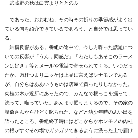
武蔵野の秋は白雲よりととのふ
であった。おおむね、その時その折りの季節感がよく出
ている句を紹介できているであろう、と自分では思ってい
る。
結構反響がある。番組の途中で、今し方喋った話題につ
いての反響が「うん，同感だ」「わたしもあそこのラーメ
ンは好き」等とメールや電話で寄せられてくる。いつだっ
たか、肉桂つまりニッケは上品に言えばシナモンである
が、自分らはああいうものは店屋で買ったりしなかった。
肉桂の木が近所にあったので、みんなで根っこを掘って、
洗って、囓っていた。あんまり掘りまくるので、その家の
親爺さんからひどく叱られた、などと幼少年時の思い出を
語ったところ、番組終了時にはどこからかホンモノの肉桂
の根がすぐその場でガジガジできるように洗った上で届け