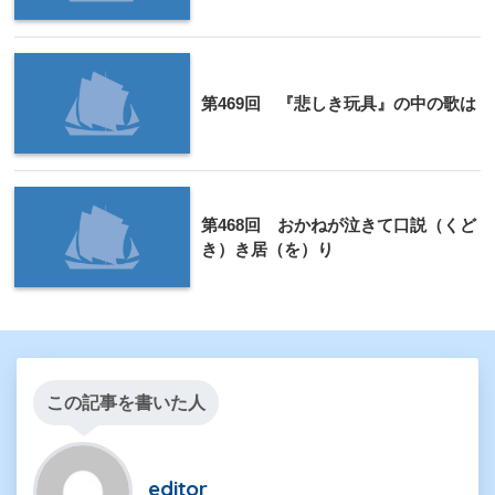
第469回 『悲しき玩具』の中の歌は
第468回 おかねが泣きて口説（くど
き）き居（を）り
この記事を書いた人
editor