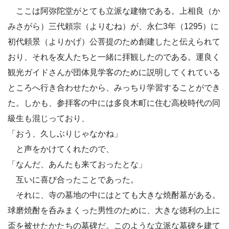
ここは阿弥陀堂がとても立派な建物である。上相良（か
みさがら）三代頼宗（よりむね）が、永仁3年（1295）に
初代頼景（よりかげ）公菩提のため創建したと伝えられて
おり、それを友人たちと一緒に拝観したのである。運良く
観光ガイドさんが団体見学客のために説明してくれている
ところへ行き合わせたから、みっちり学習することができ
た。しかも、参拝客の中には多良木町に住む高校時代の同
級生も混じっており、
「おう、久しぶりじゃなかね」
と声をかけてくれたので、
「なんだ、あんたも来ておったとな」
互いに喜び合ったことであった。
それに、寺の墓地の中にはとても大きな焼酎墓がある。
球磨焼酎を呑みまくった男性のために、大きな徳利の上に
盃を被せたかたちの墓碑だ。このような立派な墓碑を建て