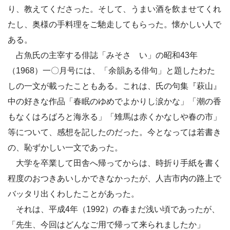
り、教えてくださった。そして、うまい酒を飲ませてくれ
たし、奥様の手料理をご馳走してもらった。懐かしい人で
ある。
占魚氏の主宰する俳誌「みそさゞい」の昭和43年
（1968）一〇月号には、「余韻ある俳句」と題したわた
しの一文が載ったこともある。これは、氏の句集『萩山』
中の好きな作品「春眠のゆめでよかりし涙かな」「潮の香
もなくはろばろと海氷る」「雉馬は赤くかなしや春の市」
等について、感想を記したのだった。今となっては若書き
の、恥ずかしい一文であった。
大学を卒業して田舎へ帰ってからは、時折り手紙を書く
程度のおつきあいしかできなかったが、人吉市内の路上で
バッタリ出くわしたことがあった。
それは、平成4年（1992）の春まだ浅い頃であったが、
「先生、今回はどんなご用で帰って来られましたか」