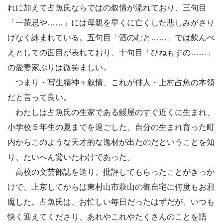
れに加えて占魚氏ならではの叙情が流れており、三句目
「一茶忌や……」には母親を早くに亡くした悲しみがさり
げなく詠まれている。五句目「酒のむと……」では飲んべ
えとしての面目が表れており、十句目「ひねもすの……」
の愛妻家ぶりは微笑ましい。
つまり・写生精神＋叙情、これが俳人・上村占魚の本領
だと言って良い。
わたしは占魚氏の生家である鰻屋のすぐ近くに生まれ、
小学校５年生の夏までを過ごした。自分の生まれ育った町
内からこのような天才的な逸材が出たのだということを知
り、たいへん驚いたわけであった。
高校の文芸部誌を送り、批評してもらったことがきっか
けで、上京してからは東村山市萩山の御自宅に何度もお邪
魔した。占魚氏は、お忙しい毎日だったはずだが、いつも
快く迎えてくださり、あれやこれやたくさんのことを語