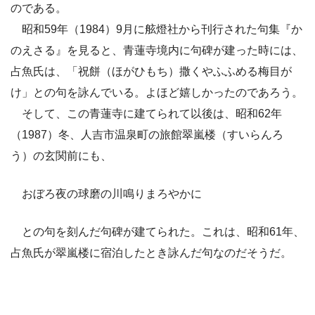
のである。
昭和59年（1984）9月に舷燈社から刊行された句集『か
のえさる』を見ると、青蓮寺境内に句碑が建った時には、
占魚氏は、「祝餅（ほがひもち）撒くやふふめる梅目が
け」との句を詠んでいる。よほど嬉しかったのであろう。
そして、この青蓮寺に建てられて以後は、昭和62年
（1987）冬、人吉市温泉町の旅館翠嵐楼（すいらんろ
う）の玄関前にも、
おぼろ夜の球磨の川鳴りまろやかに
との句を刻んだ句碑が建てられた。これは、昭和61年、
占魚氏が翠嵐楼に宿泊したとき詠んだ句なのだそうだ。