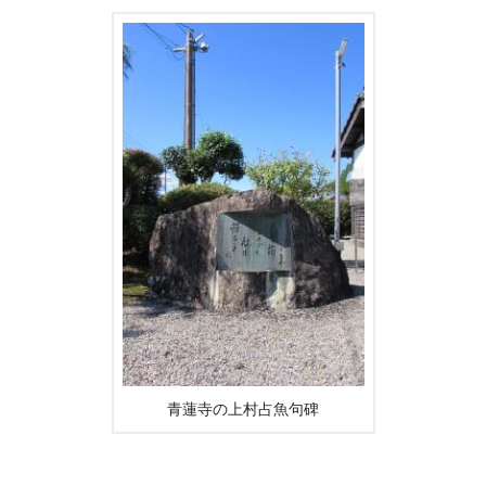
青蓮寺の上村占魚句碑