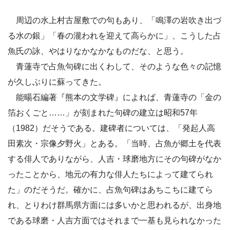
周辺の水上村古屋敷での句もあり、「鳴澤の岩吹き出づ
る水の銀」「春の瀧われを迎えて高らかに」、こうした占
魚氏の詠、やはりなかなかなものだな、と思う。
青蓮寺で占魚句碑に出くわして、そのような色々の記憶
が久しぶりに蘇ってきた。
能暘石編著『熊本の文学碑』によれば、青蓮寺の「金の
箔おくごと……」が刻まれた句碑の建立は昭和57年
（1982）だそうである。建碑者については、「発起人高
田素次・宗像夕野火」とある。「当時、占魚が郷土を代表
する俳人でありながら、人吉・球磨地方にその句碑がなか
ったことから、地元の有力な俳人たちによって建てられ
た」のだそうだ。確かに、占魚句碑はあちこちに建てら
れ、とりわけ群馬県方面には多いかと思われるが、出身地
である球磨・人吉方面ではそれまで一基も見られなかった