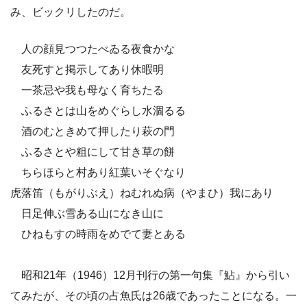
み、ビックリしたのだ。
人の顔見つつたべゐる夜食かな
友死すと掲示してあり休暇明
一茶忌や我も母なく育ちたる
ふるさとは山をめぐらし水涸るる
酒のむときめて押したり萩の門
ふるさとや粗にして甘き草の餅
ちらほらと村あり紅葉いそぐなり
虎落笛（もがりぶえ）ねむれぬ病（やまひ）我にあり
日足伸ぶ雪ある山になき山に
ひねもすの時雨をめでて妻とある
昭和21年（1946）12月刊行の第一句集『鮎』から引い
てみたが、その頃の占魚氏は26歳であったことになる。一