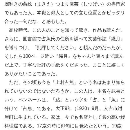
腕利きの蒔絵（まきえ）つまり漆芸（しつげい）の専門家
でもあった人。本職と俳人としての立ち位置とがピッタリ
合った一句だな、と感心した。
高校時代、この人のことを知って驚き、作品も読んだ。
さらに、図書館で占魚氏の住所を調べて文芸部誌『繊月』
を送りつけ、「批評してください」と頼んだのだったが、
そしたら100ページ近い『繊月』をちゃんと隅々まで読ん
だ上で、丁寧な批評の手紙をくださった。まことに嬉しく
ありがたいことであった。
ただ、その頃も今も「上村占魚」という名はあまり知ら
れていないのではないだろうか。この人は、本名を武喜と
いう。ペンネームは、「鮎」という字を「占」と「魚」に
分けて「占魚」である。大正9年（1920）9月、人吉市紺
屋町に生まれている。家は、今でも名店として名の高い鰻
料理屋である。17歳の時に俳句に目覚めたという。19歳