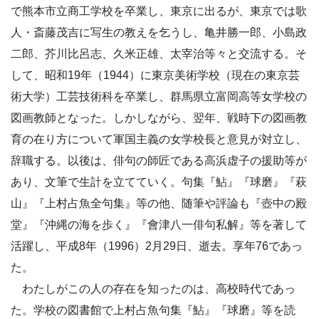
で熊本市立商工学校を卒業し、東京に出るが、東京では歌
人・斎藤茂吉に写生の教えを乞うし、亀井勝一郎、小島政
二郎、芥川比呂志、久米正雄、太宰治等々と交流する。そ
して、昭和19年（1944）に東京美術学校（現在の東京芸
術大学）工芸技術科を卒業し、群馬県立富岡高等女学校の
図画教師となった。しかしながら、翌年、戦時下の図画教
育の在り方について軍国主義の女学校長と意見が対立し、
辞職する。以後は、俳句の師匠である高浜虚子の援助等が
あり、文筆で生計を立てていく。句集『鮎』『球磨』『萩
山』『上村占魚全句集』等の他、随筆や評論も『壺中の殿
堂』『沖縄の海を歩く』『會津八一俳句私解』等を著して
活躍し、平成8年（1996）2月29日、逝去。享年76であっ
た。
わたしがこの人の存在を知ったのは、高校時代であっ
た。学校の図書館で上村占魚句集『鮎』『球磨』等を読