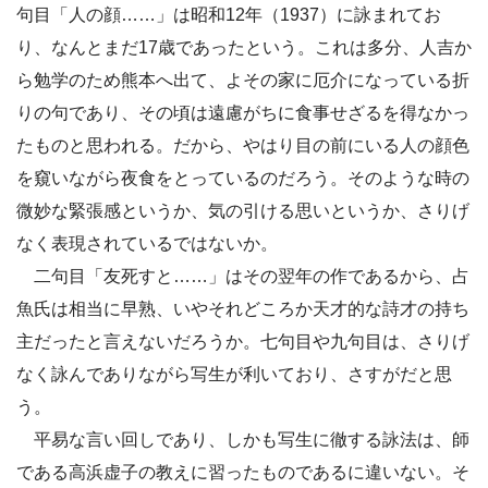
句目「人の顔……」は昭和12年（1937）に詠まれてお
り、なんとまだ17歳であったという。これは多分、人吉か
ら勉学のため熊本へ出て、よその家に厄介になっている折
りの句であり、その頃は遠慮がちに食事せざるを得なかっ
たものと思われる。だから、やはり目の前にいる人の顔色
を窺いながら夜食をとっているのだろう。そのような時の
微妙な緊張感というか、気の引ける思いというか、さりげ
なく表現されているではないか。
二句目「友死すと……」はその翌年の作であるから、占
魚氏は相当に早熟、いやそれどころか天才的な詩才の持ち
主だったと言えないだろうか。七句目や九句目は、さりげ
なく詠んでありながら写生が利いており、さすがだと思
う。
平易な言い回しであり、しかも写生に徹する詠法は、師
である高浜虚子の教えに習ったものであるに違いない。そ