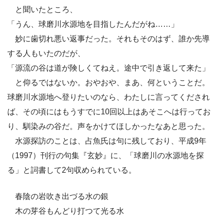
と聞いたところ、
「うん、球磨川水源地を目指したんだがね……」
妙に歯切れ悪い返事だった。それもそのはず、誰か先導
する人もいたのだが、
「源流の谷は道が険しくてねえ。途中で引き返して来た」
と仰るではないか。おやおや、まあ、何ということだ。
球磨川水源地へ登りたいのなら、わたしに言ってくだされ
ば、その頃にはもうすでに10回以上はあそこへは行ってお
り、馴染みの谷だ。声をかけてほしかったなあと思った。
水源探訪のことは、占魚氏は句に残しており、平成9年
（1997）刊行の句集『玄妙』に、「球磨川の水源地を探
る」と詞書して2句収められている。
春陰の岩吹き出づる水の銀
木の芽谷もんどり打つて光る水