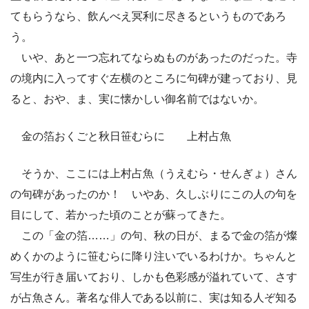
てもらうなら、飲んべえ冥利に尽きるというものであろ
う。
いや、あと一つ忘れてならぬものがあったのだった。寺
の境内に入ってすぐ左横のところに句碑が建っており、見
ると、おや、ま、実に懐かしい御名前ではないか。
金の箔おくごと秋日笹むらに 上村占魚
そうか、ここには上村占魚（うえむら・せんぎょ）さん
の句碑があったのか！ いやあ、久しぶりにこの人の句を
目にして、若かった頃のことが蘇ってきた。
この「金の箔……」の句、秋の日が、まるで金の箔が燦
めくかのように笹むらに降り注いでいるわけか。ちゃんと
写生が行き届いており、しかも色彩感が溢れていて、さす
が占魚さん。著名な俳人である以前に、実は知る人ぞ知る