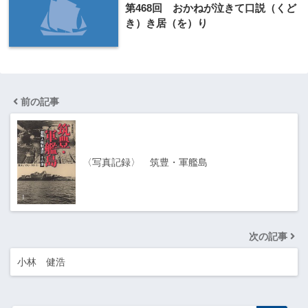
第468回 おかねが泣きて口説（くど
き）き居（を）り
前の記事
〈写真記録〉 筑豊・軍艦島
次の記事
小林 健浩