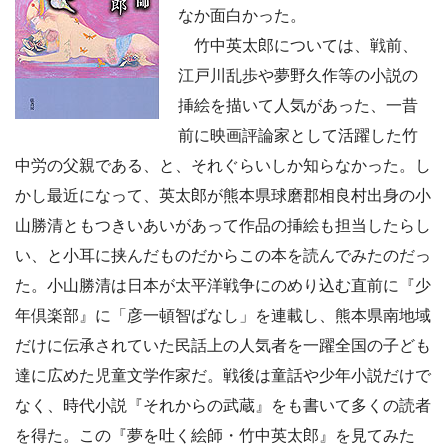
なか面白かった。
竹中英太郎については、戦前、
江戸川乱歩や夢野久作等の小説の
挿絵を描いて人気があった、一昔
前に映画評論家として活躍した竹
中労の父親である、と、それぐらいしか知らなかった。し
かし最近になって、英太郎が熊本県球磨郡相良村出身の小
山勝清ともつきいあいがあって作品の挿絵も担当したらし
い、と小耳に挟んだものだからこの本を読んでみたのだっ
た。小山勝清は日本が太平洋戦争にのめり込む直前に『少
年倶楽部』に「彦一頓智ばなし」を連載し、熊本県南地域
だけに伝承されていた民話上の人気者を一躍全国の子ども
達に広めた児童文学作家だ。戦後は童話や少年小説だけで
なく、時代小説『それからの武蔵』をも書いて多くの読者
を得た。この『夢を吐く絵師・竹中英太郎』を見てみた