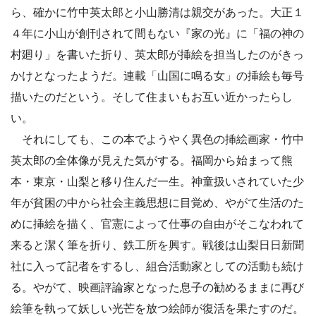
ら、確かに竹中英太郎と小山勝清は親交があった。大正１
４年に小山が創刊されて間もない『家の光』に「福の神の
村廻り」を書いた折り、英太郎が挿絵を担当したのがきっ
かけとなったようだ。連載「山国に鳴る女」の挿絵も毎号
描いたのだという。そして住まいもお互い近かったらし
い。
それにしても、この本でようやく異色の挿絵画家・竹中
英太郎の全体像が見えた気がする。福岡から始まって熊
本・東京・山梨と移り住んだ一生。神童扱いされていた少
年が貧困の中から社会主義思想に目覚め、やがて生活のた
めに挿絵を描く、官憲によって仕事の自由がそこなわれて
来ると潔く筆を折り、鉄工所を興す。戦後は山梨日日新聞
社に入って記者をするし、組合活動家としての活動も続け
る。やがて、映画評論家となった息子の勧めるままに再び
絵筆を執って妖しい光芒を放つ絵師が復活を果たすのだ。