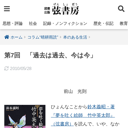
思想・評論
社会
記録・ノンフィクション
歴史・伝記
教育
ホーム
コラム“晴耕雨読”
本のある生活
第7回 「過去は過去、今は今」
2010/05/28
前山 光則
ひょんなことから
鈴木義昭・著
『夢を吐く絵師 竹中英太郎』
（弦書房）
を読んで、いや、なか