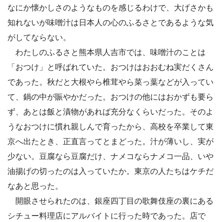
なにか懐かしさのようなものを感じるわけで、大げさかも
知れないが味噌汁は日本人の心のふるさとであるような気
がしてならない。
わたしのふるさと熊本県人吉市では、味噌汁のことは
「おつけ」と呼ばれていた。おつけはおおむね実だくさん
であった。秋だと大根やら椎茸やら菜っ葉などが入ってい
て、鍋の中が賑やかだった。おつけの他にはおかずも要ら
ず、あとは飯と漬物があれば充分なくらいだった。そのよ
うなおつけに慣れ親しんで育ったから、高校を卒業して東
京へ出たとき、正直言ってとまどった。汁が薄いし、実が
少ない。豆腐なら豆腐だけ、ナメコならナメコ一品、いや
油揚げの切ったのは入っていたか。東京の人たちはケチだ
なあと思った。
開眼させられたのは、銀座四丁目の歌舞伎座の裏にある
シチュー料理店にアルバイトに行った時であった。店で