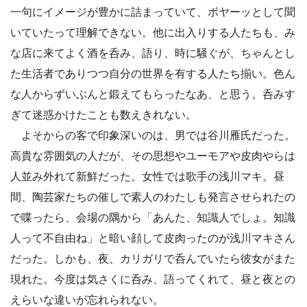
一句にイメージが豊かに詰まっていて、ボヤーッとして聞
いていたって理解できない。他に出入りする人たちも、み
な店に来てよく酒を呑み、語り、時に騒ぐが、ちゃんとし
た生活者でありつつ自分の世界を有する人たち揃い。色ん
な人からずいぶんと鍛えてもらったなあ、と思う。呑みす
ぎて迷惑かけたことも数えきれない。
よそからの客で印象深いのは、男では谷川雁氏だった。
高貴な雰囲気の人だが、その思想やユーモアや皮肉やらは
人並み外れて新鮮だった。女性では歌手の浅川マキ。昼
間、陶芸家たちの催しで素人のわたしも発言させられたの
で喋ったら、会場の隅から「あんた、知識人でしょ。知識
人って不自由ね」と暗い顔して皮肉ったのが浅川マキさん
だった。しかも、夜、カリガリで呑んでいたら彼女がまた
現れた。今度は気さくに呑み、語ってくれて、昼と夜との
えらいな違いが忘れられない。