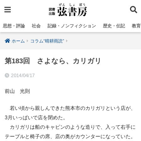
思想・評論
社会
記録・ノンフィクション
歴史・伝記
教育
ホーム
コラム“晴耕雨読”
第183回 さよなら、カリガリ
2014/04/17
前山 光則
若い頃から親しんできた熊本市のカリガリという店が、
3月いっぱいで店を閉めた。
カリガリは船のキャビンのような造りで、入って右手に
テーブルと椅子の席、店の奥がカウンターになっていた。