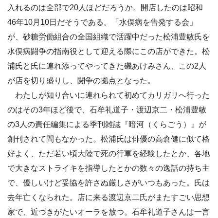
入れるのは全部で20人ほどだろうか。開店したのは昭和
46年10月10日だそうである。「水俣病を告発する会」
が、砂糖労働組合の全国組織で活躍中だった松浦豊敏氏を
水俣病闘争の指南役として迎える際にこの店ができた。松
浦氏と氏に連れ添ってやってきた磯あけみさん、この2人
が店を切り盛りし、闘争の拠点となった。
わたしが知り合いに連れられて初めてカリガリへ行った
のはその3年ほど後で、石牟礼道子・渡辺京二・松浦豊敏
の3人の責任編集による季刊雑誌『暗河（くらごう）』が
創刊されて間もなかった。松浦氏は俳優の高倉健に似て格
好よく、ただ若い頃大陸で死の行軍を経験したとか、各地
で大きなストライキを指導したとかの数々の逸話の持ち主
で、優しいけど妥協を許さぬ厳しさがいつもあった。氏は
去年亡くなられた。店に来る渡辺京二氏がまたすごい思想
家で、近づきがたいオーラを放つ。石牟礼道子さんは一言