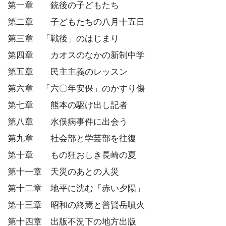
第一章 銃後の子どもたち
第二章 子どもたちの八月十五日
第三章 「戦後」のはじまり
第四章 カオスのなかの新制中学
第五章 民主主義のレッスン
第六章 「六〇年安保」のかすり傷
第七章 熊本の駆け出し記者
第八章 水俣病事件に出会う
第九章 社会部と学芸部を往復
第十章 もの狂おしき長崎の夏
第十一章 天災のあとの人災
第十二章 地平に沈む「赤い夕陽」
第十三章 昭和の終焉と普賢岳噴火
第十四章 出版不況下の地方出版