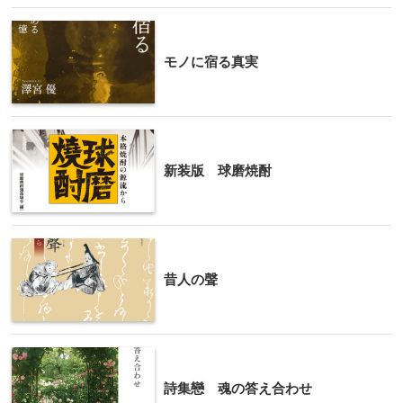
モノに宿る真実
新装版 球磨焼酎
昔人の聲
詩集戀 魂の答え合わせ