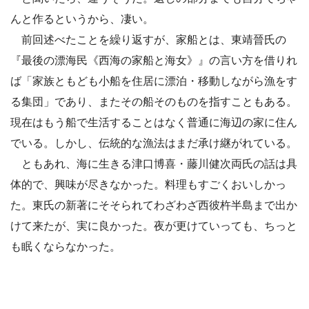
んと作るというから、凄い。
前回述べたことを繰り返すが、家船とは、東靖晉氏の
『最後の漂海民《西海の家船と海女》』の言い方を借りれ
ば「家族ともども小船を住居に漂泊・移動しながら漁をす
る集団」であり、またその船そのものを指すこともある。
現在はもう船で生活することはなく普通に海辺の家に住ん
でいる。しかし、伝統的な漁法はまだ承け継がれている。
ともあれ、海に生きる津口博喜・藤川健次両氏の話は具
体的で、興味が尽きなかった。料理もすごくおいしかっ
た。東氏の新著にそそられてわざわざ西彼杵半島まで出か
けて来たが、実に良かった。夜が更けていっても、ちっと
も眠くならなかった。