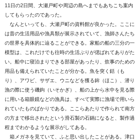
11日の2日間、大瀬戸町や周辺の島へまでもあちこち案内
してもらったのであった。
なんといっても、大瀬戸町の資料館が良かった。ここに
は昔の生活用品や漁具類が展示されていて、漁師さんたち
の世界を具体的に辿ることができる。家船の船の三分の一
模型は、これだけでも往時の生活ぶりが偲ばれてありがた
い。船中に寝泊まりできる部屋があったり、炊事のための
用品も備えられていたことが分かる。魚を突く銛（も
り）、アワビ、サザエ、ウニなどを獲る鉾（ほこ）、潜り
漁の際に使う磯鉤（いそかぎ）、船の上から水中を見る際
に用いる箱眼鏡などの漁具は、すべて実際に漁場で用いら
れていたものばかりである。ここらあたりで作られて南方
の方まで移出されたという滑石製の石鍋になると、製作過
程までわかるような展示がしてある。
箱メガネを見ていて、ふと思い出したことがある。津口