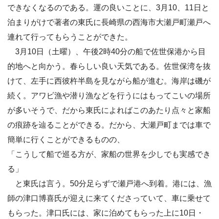
できなくなるのである。運の良いことに、3月10、11日と
泊まりがけで著者の東氏に長崎県の西海市大瀬戸町瀬戸へ
連れて行ってもらうことができた。
3月10日（土曜）、午後2時40分の船で佐世保港から目
的地へと向かう。春らしい良い天気である。佐世保湾を抜
けて、左手に西彼杵半島を見ながら船が進む。海岸は磯が
続く。アワビ漁や潜り漁などを行うにはもってこいの場所
が多いそうで、だから東氏によればこのあたり点々と家船
の痕跡を辿ることができる。だから、大瀬戸町までは車で
簡単に行くことができるものの、
「こうして船で巡る方が、家船の世界を少しでも実感でき
る」
と東氏は言う。50分足らずで瀬戸港へ到着。港には、漁
師の津口博喜氏が迎えに来てくださっていて、車に乗せて
もらった。津口氏には、家に泊めてもらった上に10日・