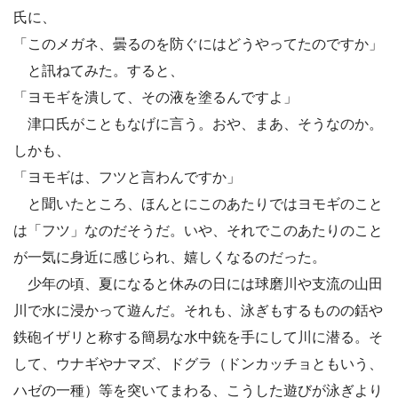
氏に、
「このメガネ、曇るのを防ぐにはどうやってたのですか」
と訊ねてみた。すると、
「ヨモギを潰して、その液を塗るんですよ」
津口氏がこともなげに言う。おや、まあ、そうなのか。
しかも、
「ヨモギは、フツと言わんですか」
と聞いたところ、ほんとにこのあたりではヨモギのこと
は「フツ」なのだそうだ。いや、それでこのあたりのこと
が一気に身近に感じられ、嬉しくなるのだった。
少年の頃、夏になると休みの日には球磨川や支流の山田
川で水に浸かって遊んだ。それも、泳ぎもするものの銛や
鉄砲イザリと称する簡易な水中銃を手にして川に潜る。そ
して、ウナギやナマズ、ドグラ（ドンカッチョともいう、
ハゼの一種）等を突いてまわる、こうした遊びが泳ぎより