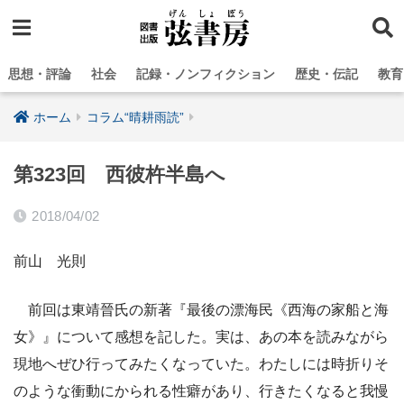
思想・評論
社会
記録・ノンフィクション
歴史・伝記
教育
ホーム
コラム“晴耕雨読”
第323回 西彼杵半島へ
2018/04/02
前山 光則
前回は東靖晉氏の新著『最後の漂海民《西海の家船と海
女》』について感想を記した。実は、あの本を読みながら
現地へぜひ行ってみたくなっていた。わたしには時折りそ
のような衝動にかられる性癖があり、行きたくなると我慢