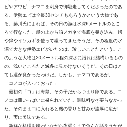
ビやアワビ、ナマコを刺身で御馳走してくださったのであ
る。伊勢エビは全長30センチもあろうかという大物であ
る。藤川氏によれば、その日の漁は水深6メートルのとこ
ろで行なった。船の上から箱メガネで海底を覗き込み、銛
や鉾やイソカギを使って獲ってきたそうだ。その程度の水
深で大きな伊勢エビがいたのは、珍しいことだという。こ
のような大物は30メートル程の深さに潜れば結構いるもの
の、浅いところだと滅多に見かけないそうだ。その日はと
ても運が良かったわけだ。しかも、ナマコであるが、
「コノコが入っておった」
最初の「コ」は海鼠、その子だからつまり卵である。コ
ノコは皿いっぱいに盛られていた。調味料なぞ要らなかっ
た。そのまま口に入れると磯の香りと甘みが濃厚に広が
り、実に美味である。
新鮮な料理を味わいながら夜遅くまで色んな話をうかが