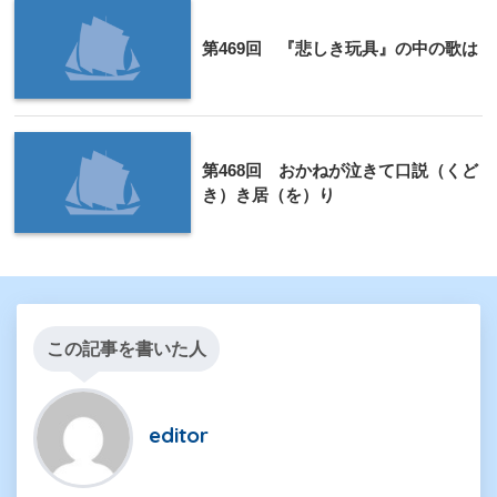
第469回 『悲しき玩具』の中の歌は
第468回 おかねが泣きて口説（くど
き）き居（を）り
この記事を書いた人
editor