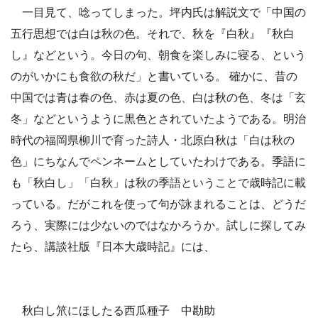
一目見て、唸ってしまった。坪内氏は解説文で「中国の
五行思想では白は秋の色。それで、秋を『白秋』『秋白
し』などという。今日の句、朝食を楽しみに寝る、という
のがいかにも食欲の秋だ」と書いている。 確かに、昔の
中国では青は春の色、赤は夏の色、白は秋の色、冬は「玄
冬」などというように黒色とされていたようである。明治
時代の福岡県柳川で育った詩人・北原白秋は「白は秋の
色」にちなんでペンネームとしていたわけである。季語に
も「秋白し」「白秋」は秋の季語ということで歳時記に載
っている。だがこれを使って句が詠まれることは、どうだ
ろう、実際には少ないのではなかろうか。試しに探してみ
たら、講談社版『日本大歳時記』には、
秋白し笊にほしたる西瓜種子 中勘助