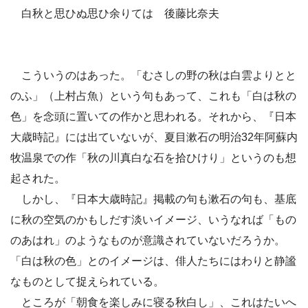
白秋と思ひぬ思ひ余りては 後藤比奈夫
こういうのはあった。「むさしの野の秋は白雲よりとと
のふ」（上村占魚）という句もあって、これも「白は秋の
色」を念頭に置いての作かと思われる。それから、『日本
大歳時記』には出ていないが、夏目漱石の明治32年阿蘇内
牧温泉での作「秋の川真白な石を拾ひけり」というのも想
起された。
しかし、『日本大歳時記』掲載の句も漱石の句も、基底
に秋の空気のかもしだす淡いイメージ、いうなれば「もの
のあはれ」のようなものが意識されていないだろうか。
「白は秋の色」とのイメージは、俳人たちにはわりと静謐
なものとして捉えられている。
ところが「朝食を楽しみに寝る秋白し」、これはたいへ