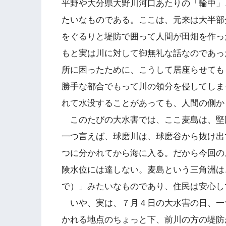
平野や大分県大野川河口あたりの「輪中」
たいなものである。ここは、元来は大半部
をぐるりと堤防で囲って人間が田畑を作っ
もと実は川に対して御無礼な話なのであっ
所に困ったために、こうして居座らせても
勝手な都合でもって川の領分を侵してしま
れて水没することがあっても、人間の側か
このたびの大水害では、ここ麦島は、堅
一つ言えば、球磨川は、球磨谷から抜け出
つに分かれてから海に入る。だから今回の
険水位には達しない。麦島という三角洲は
で）」みたいなものであり、住民は安心し
いや、実は、７月４日の大水害の日、一
かれる地点のちょっと下、前川の方の堤防