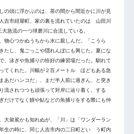
しの頭に浮かぶのは、茶の間から間近かに川が見
人吉市紺屋町。家の裏を流れていたのは 山田川
本三大急流の一つ球磨川に合流している。
、物心つかぬうちから水に親しんだ。「こうら
きたし、鬼ごっこや隠れんぼにも興じた。夏にな
で、泳ぎや魚捕りの恰好の練習場だった。馴れて
ってくれた。川幅が２百メートル ほどもある急
まあだハンコだ」、まだ半人前に過ぎん、と突き
り流されつつも頑張って対岸に辿り着く。する
ぎだけでなく鰻や鮎などの魚捕りをする際にも仲
。大袈裟かも知れぬが、「川」は「ワンダーラン
年生の時に、同じ人吉市内の二日町とい う町内