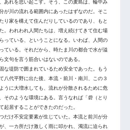
、あれを思い起こす。そう、この麦島は、輪中み
分が川の流れる範囲内にあったはずなのだ。そこ
たり家を構えて住んだりしているのであり、もと
た。われわれ人間たちは、増え続けてきて住む場
らっている、ということになる。いわば、人間の
っている。それだから、時たま川の都合で水が溢
ら文句を言う筋合いはないのである。
固な堤防で囲まれているため安全であった。もう
て八代平野に出た後、本流・前川・南川、この３
ように大増水しても、流れが分散されるために危
、そのような環境にある。言うなれば「砦（とり
て起居することができたのだった。
つだけ不安定要素が生じていた。本流と前川が分
が、一カ所だけ激しく雨に叩かれ、濁流に迫られ