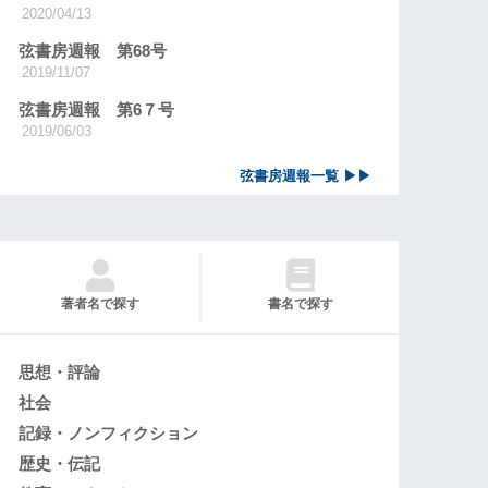
2020/04/13
弦書房週報 第68号
2019/11/07
弦書房週報 第6７号
2019/06/03
弦書房週報一覧 ▶▶
著者名で探す
書名で探す
思想・評論
社会
記録・ノンフィクション
歴史・伝記