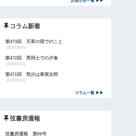
お知らせ一覧 ▶▶
コラム新着
第473回 天草の宿でのこと
2026/08/04
第472回 男同士での夕食
2026/07/01
第471回 気分は車寅次郎
2026/06/01
コラム一覧 ▶▶
弦書房週報
弦書房週報 第69号