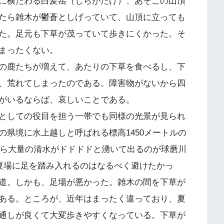
に横たわる白髪岳（しらがだけ）、あそこの山頂
たら雑木が鬱蒼としげっていて、山頂に立っても
た。足元も下草が茂っていて歩きにくかった。そ
まったくない。
の鹿たちが増えて、あたりの下草を食べるし、下
、荒れてしまったのである。障害物がないから四
がいるならば、哀しいことである。
としての役目を担う一帯でも同様の光景が見られ
県境に水上越しと呼ばれる標高1450メートルの
から大量の清水がドドドドと湧いて出るのが球磨川
は夏場に足を踏み入れるのはなるべく避けたかっ
道。しかも、足場が悪かった。雑木の間を下草が
ある。ところが、近年はまったく違っており、夏
通しが良くて大変歩きやすくなっている。下草が