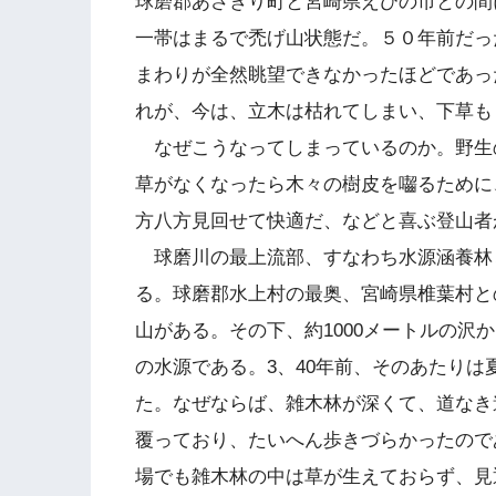
球磨郡あさぎり町と宮崎県えびの市との間
一帯はまるで禿げ山状態だ。５０年前だっ
まわりが全然眺望できなかったほどであっ
れが、今は、立木は枯れてしまい、下草も
なぜこうなってしまっているのか。野生
草がなくなったら木々の樹皮を囓るために
方八方見回せて快適だ、などと喜ぶ登山者
球磨川の最上流部、すなわち水源涵養林
る。球磨郡水上村の最奥、宮崎県椎葉村との
山がある。その下、約1000メートルの沢
の水源である。3、40年前、そのあたり
た。なぜならば、雑木林が深くて、道なき
覆っており、たいへん歩きづらかったので
場でも雑木林の中は草が生えておらず、見