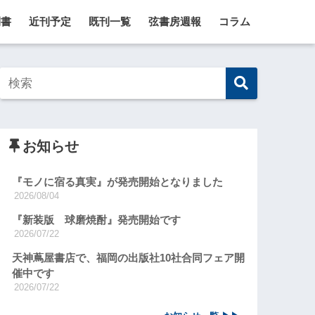
刊書
近刊予定
既刊一覧
弦書房週報
コラム
お知らせ
『モノに宿る真実』が発売開始となりました
2026/08/04
『新装版 球磨焼酎』発売開始です
2026/07/22
天神蔦屋書店で、福岡の出版社10社合同フェア開
催中です
2026/07/22