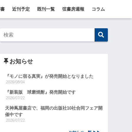
刊書
近刊予定
既刊一覧
弦書房週報
コラム
お知らせ
『モノに宿る真実』が発売開始となりました
2026/08/04
『新装版 球磨焼酎』発売開始です
2026/07/22
天神蔦屋書店で、福岡の出版社10社合同フェア開
催中です
2026/07/22