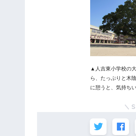
▲人吉東小学校の
ら、たっぷりと木
に憩うと、気持ち