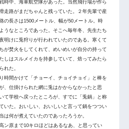
戦時中、海軍航空隊があった。当然飛行場が作ら
滑走路がまだちゃんと残っていた。２年先輩で産
の長さは1500メートル、幅が50メートル。時
ようなところであった。そこへ毎年冬、先生たち
夜明けに兎狩りが行われていたのである。寒くて
ちが焚火をしてくれて、めいめいが自分の持って
たしはスルメイカを持参していて、焙ってみたら
られた。
り時間かけて「チョーイ、チョイチョイ」と棒を
が、仕掛けられた網に兎はかからなかったと思
いて学校へ戻ったところが、すでに「兎鍋」と称
ていた。おいしい、おいしいと言って鍋をつつい
当は何が煮えていたのであったろうか。
ン原まで10キロほどはあるなあ、と思ってい