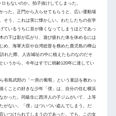
キロもないのか。拍子抜けしてしまった。
かった。正門から入らせてもらうと、広い運動場
。そう、これは実に懐かしい。わたしたちの在学
げているうちに首が痛くなってしまうほどであっ
木の下は影が広がり、遊び疲れた体を休めるには
じめ、海軍大臣や台湾総督を務めた鹿児島の樺山
しに訪れた際、人吉城址の中に植えたものなのだそ
というから、今年はすでに樹齢120年に達してい
ら有島武郎の「一房の葡萄」という童話を教わっ
描くことの好きな少年「僕」は、自分の住む横浜
なかった。同級生に西洋人の子ジムがいて、上等
たがない。「僕」はついつい盗んでしまう。だ
言いつけられてしまうのであった。でも、この女