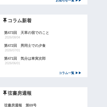
お知らせ一覧 ▶▶
コラム新着
第473回 天草の宿でのこと
2026/08/04
第472回 男同士での夕食
2026/07/01
第471回 気分は車寅次郎
2026/06/01
コラム一覧 ▶▶
弦書房週報
弦書房週報 第69号