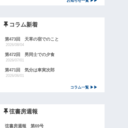
お知らせ一覧 ▶▶
コラム新着
第473回 天草の宿でのこと
2026/08/04
第472回 男同士での夕食
2026/07/01
第471回 気分は車寅次郎
2026/06/01
コラム一覧 ▶▶
弦書房週報
弦書房週報 第69号