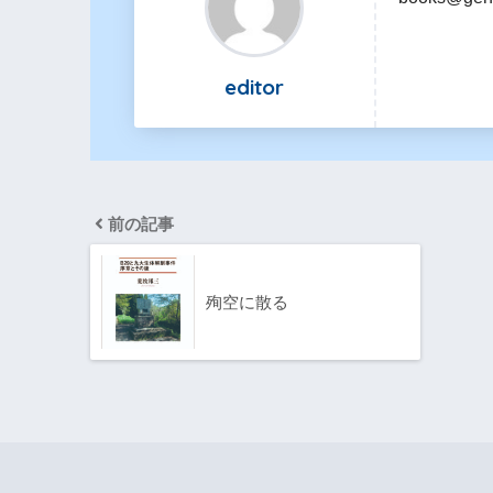
editor
前の記事
殉空に散る