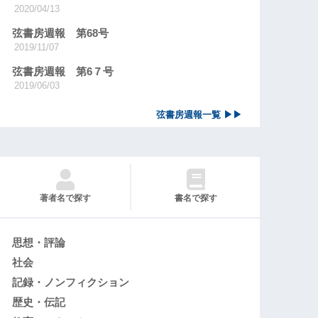
2020/04/13
弦書房週報 第68号
2019/11/07
弦書房週報 第6７号
2019/06/03
弦書房週報一覧 ▶▶
著者名で探す
書名で探す
思想・評論
社会
記録・ノンフィクション
歴史・伝記