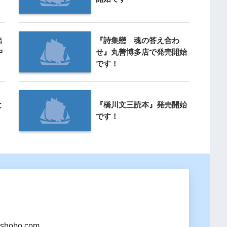
出
『詩集戀 魂の答え合わ
中
せ』丸善博多店で発売開始
です！
と
『橋川文三読本』発売開始
です！
shobo.com