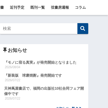
刊書
近刊予定
既刊一覧
弦書房週報
コラム
お知らせ
『モノに宿る真実』が発売開始となりました
2026/08/04
『新装版 球磨焼酎』発売開始です
2026/07/22
天神蔦屋書店で、福岡の出版社10社合同フェア開
催中です
2026/07/22