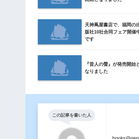
天神蔦屋書店で、福岡の
版社10社合同フェア開催
です
『昔人の聲』が発売開始
なりました
この記事を書いた人
books@gen