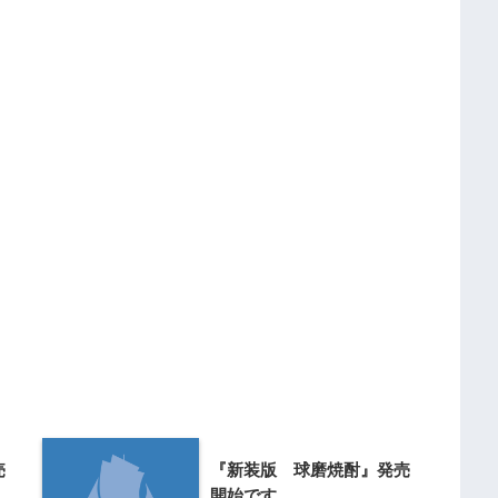
売
『新装版 球磨焼酎』発売
開始です