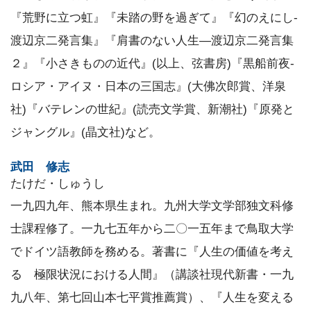
『荒野に立つ虹』『未踏の野を過ぎて』『幻のえにし-
渡辺京二発言集』『肩書のない人生—渡辺京二発言集
２』『小さきものの近代』(以上、弦書房)『黒船前夜-
ロシア・アイヌ・日本の三国志』(大佛次郎賞、洋泉
社)『バテレンの世紀』(読売文学賞、新潮社)『原発と
ジャングル』(晶文社)など。
武田 修志
たけだ・しゅうし
一九四九年、熊本県生まれ。九州大学文学部独文科修
士課程修了。一九七五年から二〇一五年まで鳥取大学
でドイツ語教師を務める。著書に『人生の価値を考え
る 極限状況における人間』（講談社現代新書・一九
九八年、第七回山本七平賞推薦賞）、『人生を変える