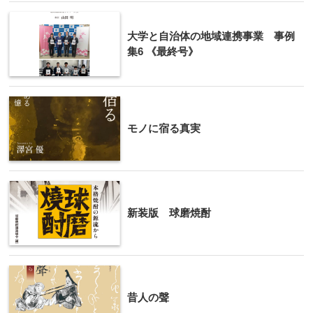
大学と自治体の地域連携事業 事例
集6 《最終号》
モノに宿る真実
新装版 球磨焼酎
昔人の聲