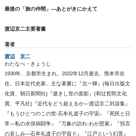
最後の「旅の仲間」―あとがきにかえて
渡辺京二主要著書
著者
渡辺 京二
わたなべ・きょうじ
1930年、京都市生まれ。2022年12月逝去。熊本市在
住。日本近代史家。主な著書に『北一輝』(毎日出版文
化賞、朝日新聞社)『逝きし世の面影』(和辻哲郎文化
賞、平凡社)『近代をどう超えるか―渡辺京二対談集』
『もうひとつのこの世-石牟礼道子の宇宙』『死民と日
常―私の水俣病闘争』『万象の訪れ-わが思索』『預言
の哀しみ―石牟礼道子の宇宙Ⅱ』『江戸という幻景』