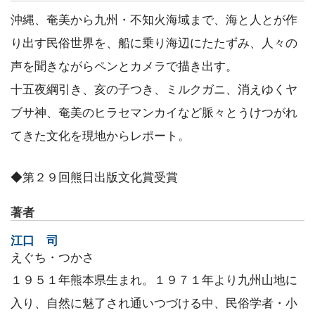
沖縄、奄美から九州・不知火海域まで、海と人とが作
り出す民俗世界を、船に乗り海辺にたたずみ、人々の
声を聞きながらペンとカメラで描き出す。
十五夜綱引き、亥の子つき、ミルクガニ、消えゆくヤ
ブサ神、奄美のヒラセマンカイなど脈々とうけつがれ
てきた文化を現地からレポート。
◆第２９回熊日出版文化賞受賞
著者
江口 司
えぐち・つかさ
１９５１年熊本県生まれ。１９７１年より九州山地に
入り、自然に魅了され通いつづける中、民俗学者・小