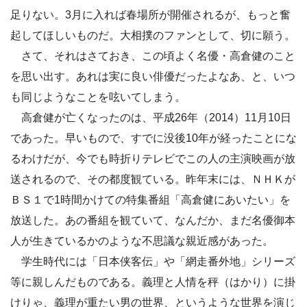
足りない。3月に入れば春場所が開催されるが、もっと奮
起してほしいものだ。大相撲のファンとして、切に願う。
さて、それはさておき、この頃よく名優・高倉健のこと
を思い出す。あれは実に良い俳優だったよなあ、と、いつ
も同じようなことを呟いてしまう。
高倉健が亡くなったのは、平成26年（2014）11月10日
であった。早いもので、すでに没後10年が経ったことにな
るわけだが、今でも時折りテレビでこの人の主演映画が放
送されるので、その都度観ている。昨年末には、ＮＨＫが
ＢＳ１で1時間かけての特集番組「高倉健にあいたい」を
放送した。あの番組を観ていて、なんだか、まだ名優御本
人が生きているかのような不思議な親近感があった。
学生時代には「日本侠客伝」や「網走番外地」シリーズ
等に親しんだものである。義理と人情を秤（はかり）に掛
けりゃ、義理が重たい男の世界、というような世界を演じ