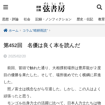
思想・評論
社会
記録・ノンフィクション
歴史・伝記
教育
ホーム
コラム“晴耕雨読”
第452回 名優は良く本を読んだ
2025/02/20
前回、冒頭で触れた通り、大相撲初場所は豊昇龍が２度
目の優勝を果たした。そして、場所後めでたく横綱に昇進
した。
照ノ富士は残念ながら引退した。しかし、この人はよく
頑張ったと思う。
モンゴル出身力士の活躍に比べて、日本人力士たちは物