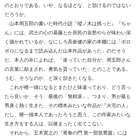
のとおりである。いや、なるほどな、と頷けるのではない
だろうか。
山本周五郎の書いた時代小説『樅ノ木は残った』『ちゃ
ん』には、武士の心の葛藤とか庶民の哀愁やらが味わい深
く描かれているが、なにしろ高倉健の家の本棚には「ボロ
ボロになるまで読み込んだ山本作品があった」のだそう
だ。本人の弁によれば、「迷っていた自分が、周五郎さん
の言葉に励まされ、勇気を貰っていた」とのことである。
うむ、そうなのか、と深く頷きたくなる。
これが檀一雄になるとまたひと味違っており、どう言っ
たら良いか、そう、最後の「無頼派」。つまり、男が最も
男臭く熱く生きた、その標本みたいな作品が『火宅の人』
だし、檀一雄本人であったろうと思う。この作家みたいな
生き方をする人は、以後まったく出てこない。
それから、五木寛之の『青春の門 第一部筑豊篇』には