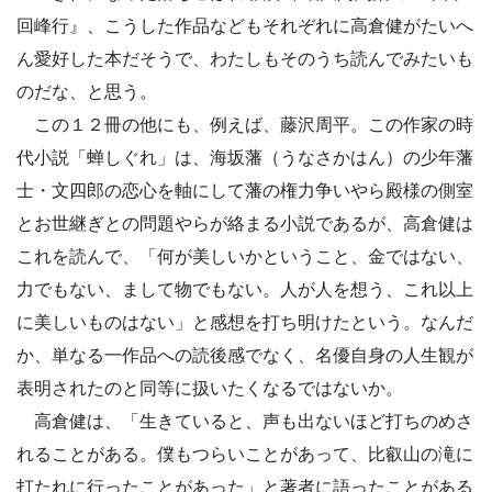
回峰行』、こうした作品などもそれぞれに高倉健がたいへ
ん愛好した本だそうで、わたしもそのうち読んでみたいも
のだな、と思う。
この１２冊の他にも、例えば、藤沢周平。この作家の時
代小説「蝉しぐれ」は、海坂藩（うなさかはん）の少年藩
士・文四郎の恋心を軸にして藩の権力争いやら殿様の側室
とお世継ぎとの問題やらが絡まる小説であるが、高倉健は
これを読んで、「何が美しいかということ、金ではない、
力でもない、まして物でもない。人が人を想う、これ以上
に美しいものはない」と感想を打ち明けたという。なんだ
か、単なる一作品への読後感でなく、名優自身の人生観が
表明されたのと同等に扱いたくなるではないか。
高倉健は、「生きていると、声も出ないほど打ちのめさ
れることがある。僕もつらいことがあって、比叡山の滝に
打たれに行ったことがあった」と著者に語ったことがある