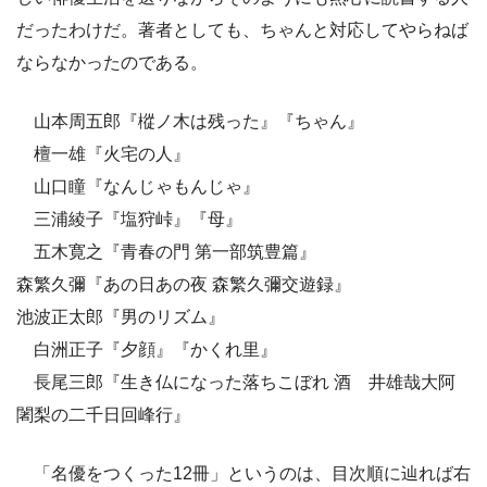
だったわけだ。著者としても、ちゃんと対応してやらねば
ならなかったのである。
山本周五郎『樅ノ木は残った』『ちゃん』
檀一雄『火宅の人』
山口瞳『なんじゃもんじゃ』
三浦綾子『塩狩峠』『母』
五木寛之『青春の門 第一部筑豊篇』
森繁久彌『あの日あの夜 森繁久彌交遊録』
池波正太郎『男のリズム』
白洲正子『夕顔』『かくれ里』
長尾三郎『生き仏になった落ちこぼれ 酒 井雄哉大阿
闍梨の二千日回峰行』
「名優をつくった12冊」というのは、目次順に辿れば右