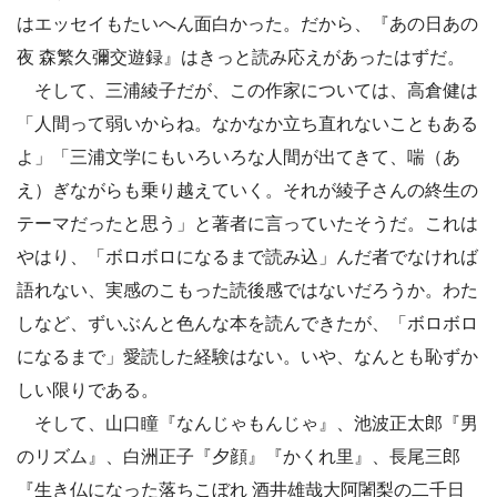
はエッセイもたいへん面白かった。だから、『あの日あの
夜 森繁久彌交遊録』はきっと読み応えがあったはずだ。
そして、三浦綾子だが、この作家については、高倉健は
「人間って弱いからね。なかなか立ち直れないこともある
よ」「三浦文学にもいろいろな人間が出てきて、喘（あ
え）ぎながらも乗り越えていく。それが綾子さんの終生の
テーマだったと思う」と著者に言っていたそうだ。これは
やはり、「ボロボロになるまで読み込」んだ者でなければ
語れない、実感のこもった読後感ではないだろうか。わた
しなど、ずいぶんと色んな本を読んできたが、「ボロボロ
になるまで」愛読した経験はない。いや、なんとも恥ずか
しい限りである。
そして、山口瞳『なんじゃもんじゃ』、池波正太郎『男
のリズム』、白洲正子『夕顔』『かくれ里』、長尾三郎
『生き仏になった落ちこぼれ 酒井雄哉大阿闍梨の二千日