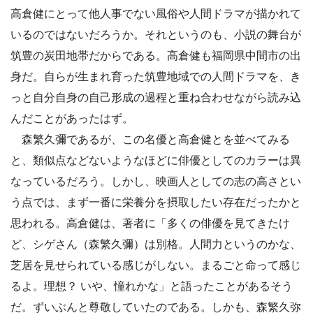
高倉健にとって他人事でない風俗や人間ドラマが描かれて
いるのではないだろうか。それというのも、小説の舞台が
筑豊の炭田地帯だからである。高倉健も福岡県中間市の出
身だ。自らが生まれ育った筑豊地域での人間ドラマを、き
っと自分自身の自己形成の過程と重ね合わせながら読み込
んだことがあったはず。
森繁久彌であるが、この名優と高倉健とを並べてみる
と、類似点などないようなほどに俳優としてのカラーは異
なっているだろう。しかし、映画人としての志の高さとい
う点では、まず一番に栄養分を摂取したい存在だったかと
思われる。高倉健は、著者に「多くの俳優を見てきたけ
ど、シゲさん（森繁久彌）は別格。人間力というのかな、
芝居を見せられている感じがしない。まるごと命って感じ
るよ。理想？ いや、憧れかな」と語ったことがあるそう
だ。ずいぶんと尊敬していたのである。しかも、森繁久弥