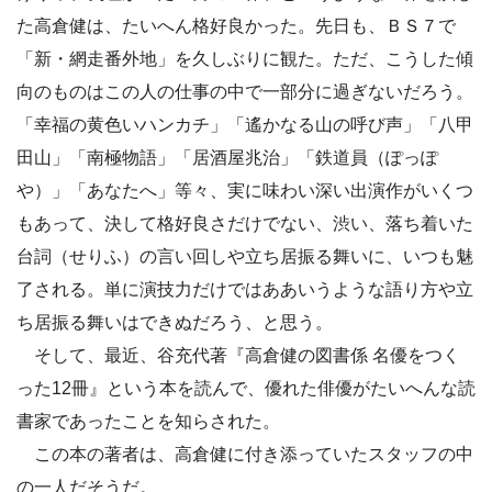
た高倉健は、たいへん格好良かった。先日も、ＢＳ７で
「新・網走番外地」を久しぶりに観た。ただ、こうした傾
向のものはこの人の仕事の中で一部分に過ぎないだろう。
「幸福の黄色いハンカチ」「遙かなる山の呼び声」「八甲
田山」「南極物語」「居酒屋兆治」「鉄道員（ぽっぽ
や）」「あなたへ」等々、実に味わい深い出演作がいくつ
もあって、決して格好良さだけでない、渋い、落ち着いた
台詞（せりふ）の言い回しや立ち居振る舞いに、いつも魅
了される。単に演技力だけではああいうような語り方や立
ち居振る舞いはできぬだろう、と思う。
そして、最近、谷充代著『高倉健の図書係 名優をつく
った12冊』という本を読んで、優れた俳優がたいへんな読
書家であったことを知らされた。
この本の著者は、高倉健に付き添っていたスタッフの中
の一人だそうだ。