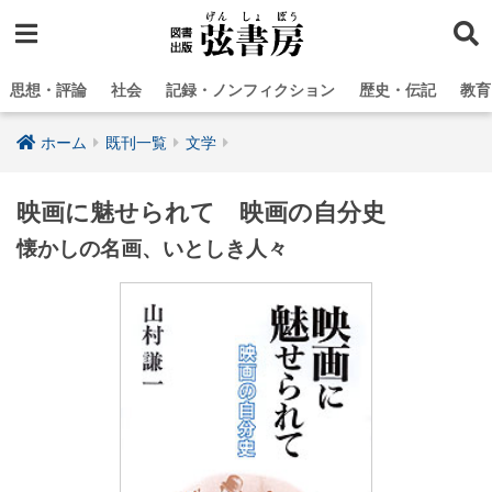
思想・評論
社会
記録・ノンフィクション
歴史・伝記
教育
ホーム
既刊一覧
文学
映画に魅せられて 映画の自分史
懐かしの名画、いとしき人々