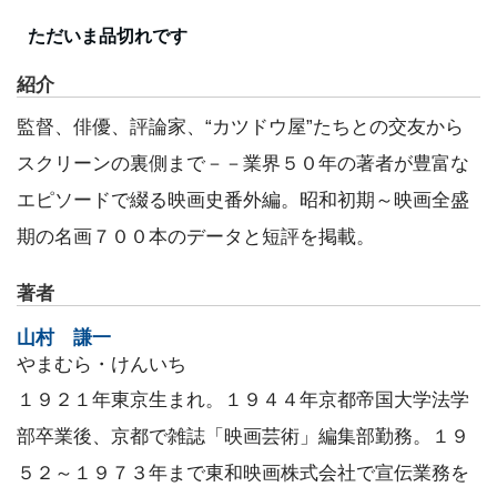
ただいま品切れです
紹介
監督、俳優、評論家、“カツドウ屋”たちとの交友から
スクリーンの裏側まで－－業界５０年の著者が豊富な
エピソードで綴る映画史番外編。昭和初期～映画全盛
期の名画７００本のデータと短評を掲載。
著者
山村 謙一
やまむら・けんいち
１９２１年東京生まれ。１９４４年京都帝国大学法学
部卒業後、京都で雑誌「映画芸術」編集部勤務。１９
５２～１９７３年まで東和映画株式会社で宣伝業務を