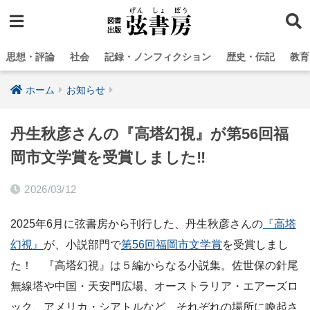
思想・評論
社会
記録・ノンフィクション
歴史・伝記
教育
ホーム
お知らせ
丹生秋彦さんの『高塔幻視』が第56回福
岡市文学賞を受賞しました‼
2026/03/12
2025年6月に弦書房から刊行した、丹生秋彦さんの
『高塔
幻視』
が、小説部門で
第56回福岡市文学賞
を受賞しまし
た！ 『高塔幻視』は５編からなる小説集。佐世保の針尾
無線塔や中国・天安門広場、オーストラリア・エアーズロ
ック、アメリカ・シアトルなど、それぞれの場所に喚起さ