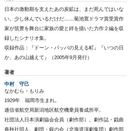
日本の激動期を支えたあの炭鉱は、まだ死んではいな
い。少し休んでいるだけだ……菊池寛ドラマ賞受賞作
家が筑豊を舞台に家族の愛と絆を描いた力作２編を収
録したシナリオ集。
収録作品：『ドーン・パッパの見える町』『いつの日
か、あの山越えて』（2005年9月発行）
著者
中村 守己
なかむら・もりみ
1929年 福岡市生まれ。
逓信省航空局新潟地区航空機乗員養成所卒。
社団法人日本演劇協会会員（劇作部）、劇作誌・戯曲
春秋社同人、劇団・銀の会（北海道演劇集団）劇作部