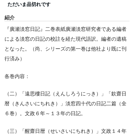
ただいま品切れです
紹介
『廣瀬淡窓日記』二巻表紙廣瀬淡窓研究者である編者
による淡窓の日記の校註を経た現代語訳。編者の遺稿
となった。（尚、シリーズの第一巻は他社より既に刊
行済み）
各巻内容：
（二）「遠思樓日記（えんしろうにっき）」「欽齋日
暦（きんさいにちれき）」淡窓四十代の日記二篇（全
６巻）。文政６年～１３年の日記。
（三）「醒齋日暦（せいさいにちれき）」文政１４年