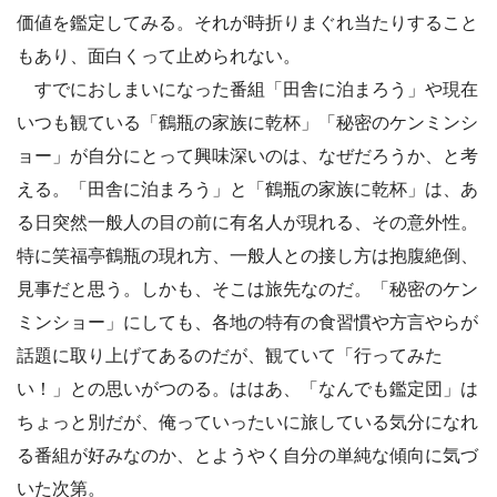
価値を鑑定してみる。それが時折りまぐれ当たりすること
もあり、面白くって止められない。
すでにおしまいになった番組「田舎に泊まろう」や現在
いつも観ている「鶴瓶の家族に乾杯」「秘密のケンミンシ
ョー」が自分にとって興味深いのは、なぜだろうか、と考
える。「田舎に泊まろう」と「鶴瓶の家族に乾杯」は、あ
る日突然一般人の目の前に有名人が現れる、その意外性。
特に笑福亭鶴瓶の現れ方、一般人との接し方は抱腹絶倒、
見事だと思う。しかも、そこは旅先なのだ。「秘密のケン
ミンショー」にしても、各地の特有の食習慣や方言やらが
話題に取り上げてあるのだが、観ていて「行ってみた
い！」との思いがつのる。ははあ、「なんでも鑑定団」は
ちょっと別だが、俺っていったいに旅している気分になれ
る番組が好みなのか、とようやく自分の単純な傾向に気づ
いた次第。