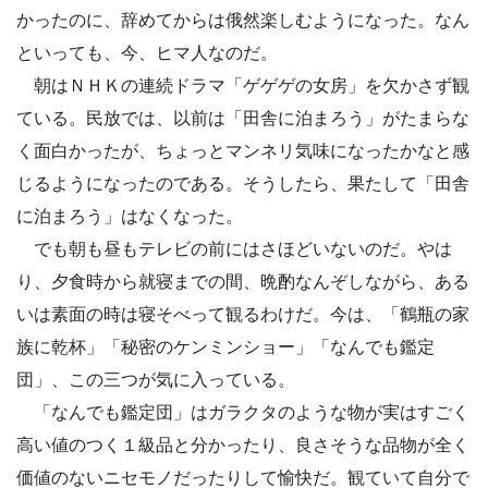
かったのに、辞めてからは俄然楽しむようになった。なん
といっても、今、ヒマ人なのだ。
朝はＮＨＫの連続ドラマ「ゲゲゲの女房」を欠かさず観
ている。民放では、以前は「田舎に泊まろう」がたまらな
く面白かったが、ちょっとマンネリ気味になったかなと感
じるようになったのである。そうしたら、果たして「田舎
に泊まろう」はなくなった。
でも朝も昼もテレビの前にはさほどいないのだ。やは
り、夕食時から就寝までの間、晩酌なんぞしながら、ある
いは素面の時は寝そべって観るわけだ。今は、「鶴瓶の家
族に乾杯」「秘密のケンミンショー」「なんでも鑑定
団」、この三つが気に入っている。
「なんでも鑑定団」はガラクタのような物が実はすごく
高い値のつく１級品と分かったり、良さそうな品物が全く
価値のないニセモノだったりして愉快だ。観ていて自分で