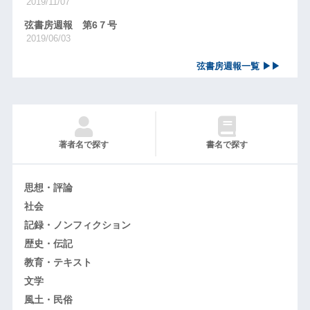
2019/11/07
弦書房週報 第6７号
2019/06/03
弦書房週報一覧 ▶▶
著者名で探す
書名で探す
思想・評論
社会
記録・ノンフィクション
歴史・伝記
教育・テキスト
文学
風土・民俗