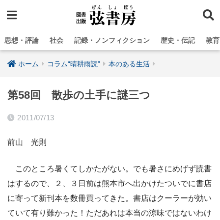
思想・評論
社会
記録・ノンフィクション
歴史・伝記
教育
ホーム
コラム“晴耕雨読”
本のある生活
第58回 散歩の土手に謎三つ
2011/07/13
前山 光則
このところ暑くてしかたがない。でも暑さにめげず読書
はするので、２、３日前は熊本市へ出かけたついでに書店
に寄って新刊本を数冊買ってきた。書店はクーラーが効い
ていて有り難かった！ただあれは本当の涼味ではないわけ