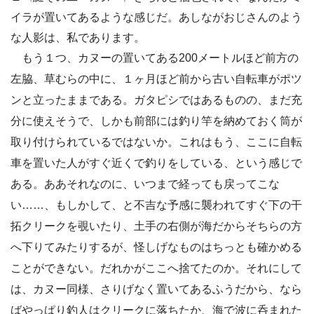
イラが置いてあるような感じだ。あしながおじさんのよう
な人影は、私であります。
もう１つ、カヌーの置いてある200メートルほど前方の
左脇、草むらの中に、１ヶ月ほど前から古い自転車がポツ
ンと立ったままである。ガタピシではあるものの、まだ充
分に使えそうで、しかも前部には釣り竿を納めておく筒が
取り付けられているではないか。これはもう、ここに自転
車を置いた人がすぐ近くで釣りをしている、という感じで
ある。ああそれなのに、いつまで経っても戻ってこな
い……、もしかして、と不吉な予感に襲われてすぐ下の干
拓クリークを覗いたり、土手の右側が海だからそちらの方
へ下りてみたりするが、怪しげなものはちっとも確かめる
ことができない。だれかがここへ捨てたのか。それにして
は、カヌー同様、さりげなく置いてあるふうだから、なら
ばやっぱり釣人はクリークに落ちたか、海で波に呑まれた