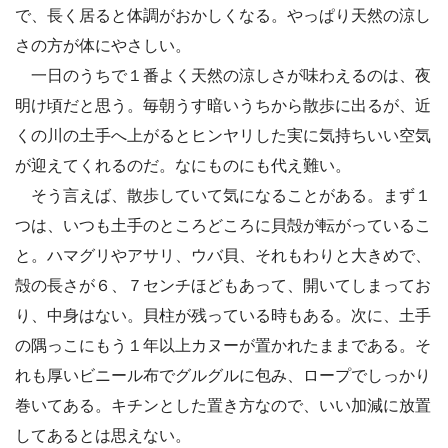
で、長く居ると体調がおかしくなる。やっぱり天然の涼し
さの方が体にやさしい。
一日のうちで１番よく天然の涼しさが味わえるのは、夜
明け頃だと思う。毎朝うす暗いうちから散歩に出るが、近
くの川の土手へ上がるとヒンヤリした実に気持ちいい空気
が迎えてくれるのだ。なにものにも代え難い。
そう言えば、散歩していて気になることがある。まず１
つは、いつも土手のところどころに貝殻が転がっているこ
と。ハマグリやアサリ、ウバ貝、それもわりと大きめで、
殻の長さが６、７センチほどもあって、開いてしまってお
り、中身はない。貝柱が残っている時もある。次に、土手
の隅っこにもう１年以上カヌーが置かれたままである。そ
れも厚いビニール布でグルグルに包み、ロープでしっかり
巻いてある。キチンとした置き方なので、いい加減に放置
してあるとは思えない。