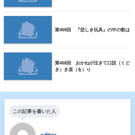
第469回 『悲しき玩具』の中の歌は
第468回 おかねが泣きて口説（くど
き）き居（を）り
この記事を書いた人
editor