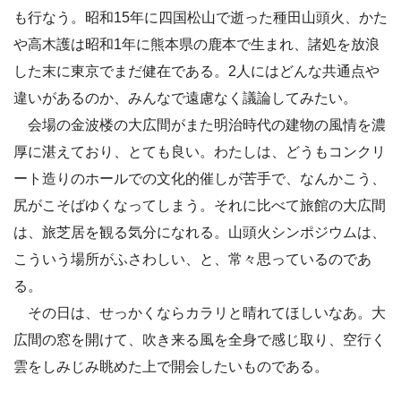
も行なう。昭和15年に四国松山で逝った種田山頭火、かた
や高木護は昭和1年に熊本県の鹿本で生まれ、諸処を放浪
した末に東京でまだ健在である。2人にはどんな共通点や
違いがあるのか、みんなで遠慮なく議論してみたい。
会場の金波楼の大広間がまた明治時代の建物の風情を濃
厚に湛えており、とても良い。わたしは、どうもコンクリ
ート造りのホールでの文化的催しが苦手で、なんかこう、
尻がこそばゆくなってしまう。それに比べて旅館の大広間
は、旅芝居を観る気分になれる。山頭火シンポジウムは、
こういう場所がふさわしい、と、常々思っているのであ
る。
その日は、せっかくならカラリと晴れてほしいなあ。大
広間の窓を開けて、吹き来る風を全身で感じ取り、空行く
雲をしみじみ眺めた上で開会したいものである。