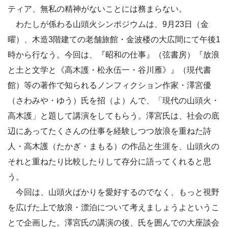
ティア、無私の精神がないことには務まらない。
わたしが係わる山頭火シンポジウムは、9月23日（金
曜）、木造3階建ての老舗旅館・金波楼の大広間にて午後1
時から行なう。今回は、『昭和の仕事』（弦書房）『放浪
と土と文学と《高木護・松永伍一・谷川雁》』（現代書
館）等の著作で知られるノンフィクション作家・澤宮優
（さわみや・ゆう）氏を招（よ）んで、「現代の山頭火・
高木護」と題して講演をしてもらう。澤宮氏は、社会の底
辺にあってたくさんの仕事を経験しつつ放浪を重ねた詩
人・高木護（たかぎ・まもる）の作品と生涯を、山頭火の
それと重ねたり比較したりして存分に語ってくれると思
う。
今回は、山頭火ばかりを愛好するのでなく、もっと視野
を広げた上で放浪・漂泊について考えましょうよというこ
とで企画した。澤宮氏の講演の後、氏を囲んでの大座談会