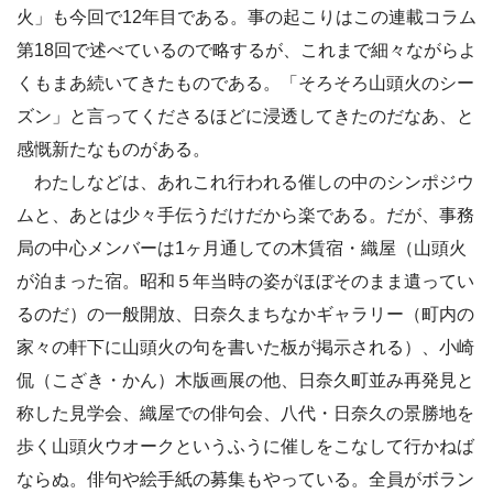
火」も今回で12年目である。事の起こりはこの連載コラム
第18回で述べているので略するが、これまで細々ながらよ
くもまあ続いてきたものである。「そろそろ山頭火のシー
ズン」と言ってくださるほどに浸透してきたのだなあ、と
感慨新たなものがある。
わたしなどは、あれこれ行われる催しの中のシンポジウ
ムと、あとは少々手伝うだけだから楽である。だが、事務
局の中心メンバーは1ヶ月通しての木賃宿・織屋（山頭火
が泊まった宿。昭和５年当時の姿がほぼそのまま遺ってい
るのだ）の一般開放、日奈久まちなかギャラリー（町内の
家々の軒下に山頭火の句を書いた板が掲示される）、小崎
侃（こざき・かん）木版画展の他、日奈久町並み再発見と
称した見学会、織屋での俳句会、八代・日奈久の景勝地を
歩く山頭火ウオークというふうに催しをこなして行かねば
ならぬ。俳句や絵手紙の募集もやっている。全員がボラン