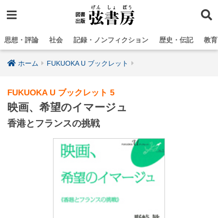
思想・評論
社会
記録・ノンフィクション
歴史・伝記
教育
ホーム
FUKUOKA U ブックレット
FUKUOKA U ブックレット 5
映画、希望のイマージュ
香港とフランスの挑戦