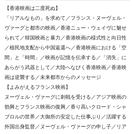
【香港映画は二度死ぬ】
「リアルなもの」を求めて／フランス・ヌーヴェル・
ヴァーグと都市の映画／香港ニュー・ウェイヴに魅せ
られて／韓国映画と暴力／香港映画の様式性と向日性
／植民地支配から中国返還へ／香港映画における「空
間」と「時間」／映画が記憶を伝承する／「消失」に
あらがう武器として／大陸へなびく香港映画／香港映
画は逆襲する／未来都市からのメッセージ
【よみがえるフランス映画】
ヌーヴェル・ヴァーグに刺戟を受ける／アジア映画の
勃興とフランス映画の復興／香り高いクロード・シャ
ブロルの世界／大御所の安定した仕事ぶり／活躍する
外国出身監督／ヌーヴェル・ヴァーグの申し子／リア