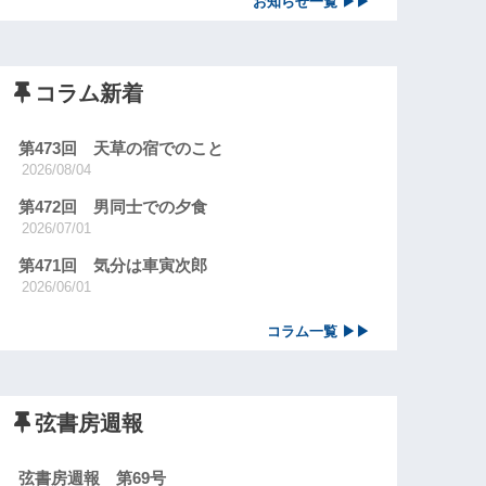
お知らせ一覧 ▶▶
コラム新着
第473回 天草の宿でのこと
2026/08/04
第472回 男同士での夕食
2026/07/01
第471回 気分は車寅次郎
2026/06/01
コラム一覧 ▶▶
弦書房週報
弦書房週報 第69号