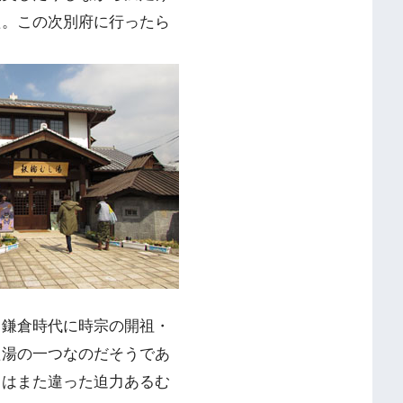
た。この次別府に行ったら
。鎌倉時代に時宗の開祖・
た湯の一つなのだそうであ
とはまた違った迫力あるむ