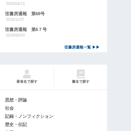
2020/04/13
弦書房週報 第68号
2019/11/07
弦書房週報 第6７号
2019/06/03
弦書房週報一覧 ▶▶
著者名で探す
書名で探す
思想・評論
社会
記録・ノンフィクション
歴史・伝記