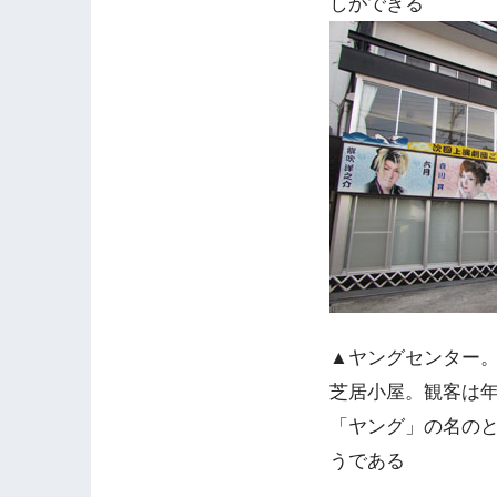
しができる
▲ヤングセンター
芝居小屋。観客は
「ヤング」の名の
うである