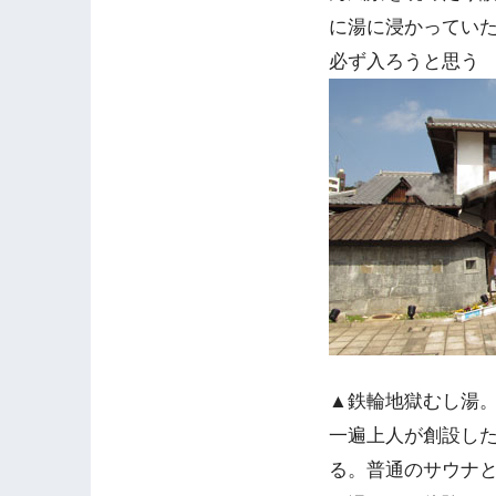
に湯に浸かってい
必ず入ろうと思う
▲鉄輪地獄むし湯
一遍上人が創設し
る。普通のサウナ