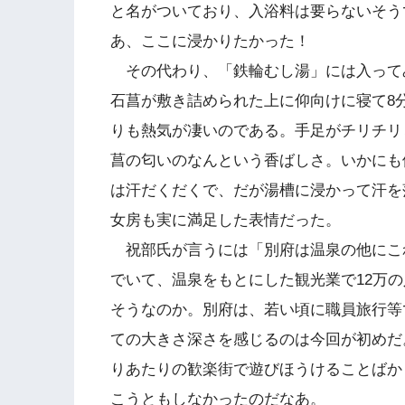
と名がついており、入浴料は要らないそう
あ、ここに浸かりたかった！
その代わり、「鉄輪むし湯」には入って
石菖が敷き詰められた上に仰向けに寝て8
りも熱気が凄いのである。手足がチリチリ
菖の匂いのなんという香ばしさ。いかにも
は汗だくだくで、だが湯槽に浸かって汗を
女房も実に満足した表情だった。
祝部氏が言うには「別府は温泉の他にこ
でいて、温泉をもとにした観光業で12万
そうなのか。別府は、若い頃に職員旅行等
ての大きさ深さを感じるのは今回が初めだ
りあたりの歓楽街で遊びほうけることばか
こうともしなかったのだなあ。