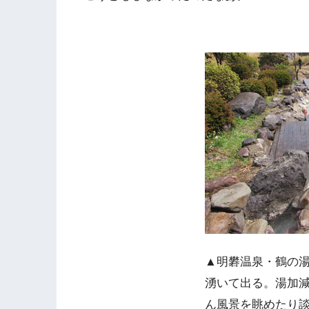
▲明礬温泉・鶴の
湧いて出る。湯加
ん風景を眺めたり