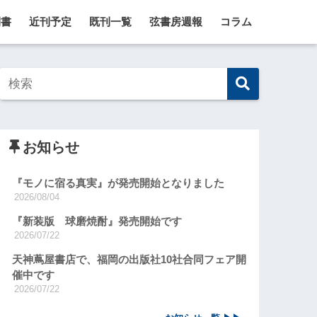
刊書
近刊予定
既刊一覧
弦書房週報
コラム
お知らせ
『モノに宿る真実』が発売開始となりました
2026/08/04
『新装版 球磨焼酎』発売開始です
2026/07/22
天神蔦屋書店で、福岡の出版社10社合同フェア開
催中です
2026/07/22