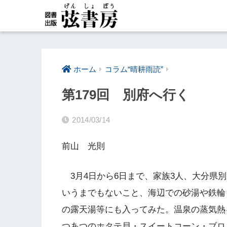
ホーム
コラム“晴耕雨読”
第179回 別府へ行く
2014/03/14
前山 光則
3月4日から6日まで、家族3人、大分県
いうまでもないこと、海辺での砂湯や鉄輪
の露天湯等にも入ってみた。温泉の蒸気熱
つあつのホタテ貝・スイートコーン・ブロ