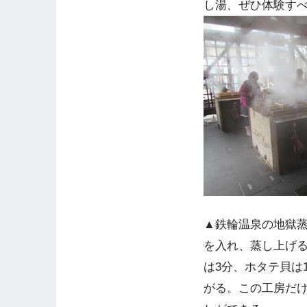
し湯、ぜひ体験す
▲鉄輪温泉の地獄
を入れ、蒸し上げ
は3分、ホタテ貝は
がる。この工房だ