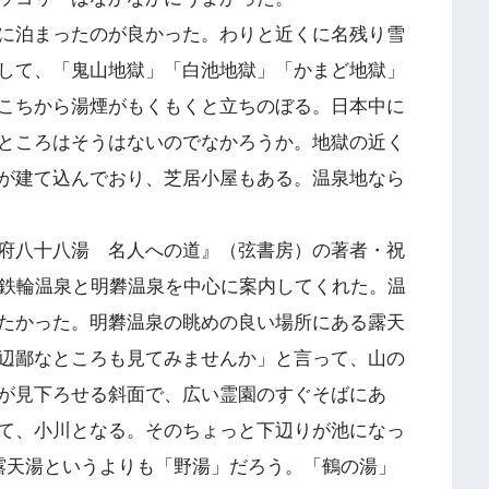
に泊まったのが良かった。わりと近くに名残り雪
して、「鬼山地獄」「白池地獄」「かまど地獄」
こちから湯煙がもくもくと立ちのぼる。日本中に
ところはそうはないのでなかろうか。地獄の近く
が建て込んでおり、芝居小屋もある。温泉地なら
府八十八湯 名人への道』（弦書房）の著者・祝
、鉄輪温泉と明礬温泉を中心に案内してくれた。温
たかった。明礬温泉の眺めの良い場所にある露天
辺鄙なところも見てみませんか」と言って、山の
が見下ろせる斜面で、広い霊園のすぐそばにあ
て、小川となる。そのちょっと下辺りが池になっ
露天湯というよりも「野湯」だろう。「鶴の湯」