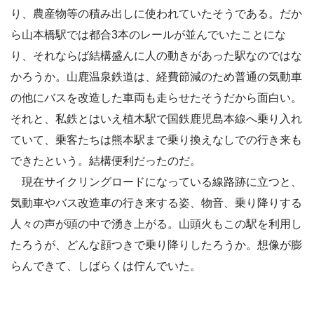
り、農産物等の積み出しに使われていたそうである。だか
ら山本橋駅では都合3本のレールが並んでいたことにな
り、それならば結構盛んに人の動きがあった駅なのではな
かろうか。山鹿温泉鉄道は、経費節減のため普通の気動車
の他にバスを改造した車両も走らせたそうだから面白い。
それと、私鉄とはいえ植木駅で国鉄鹿児島本線へ乗り入れ
ていて、乗客たちは熊本駅まで乗り換えなしでの行き来も
できたという。結構便利だったのだ。
現在サイクリングロードになっている線路跡に立つと、
気動車やバス改造車の行き来する姿、物音、乗り降りする
人々の声が頭の中で湧き上がる。山頭火もこの駅を利用し
たろうが、どんな顔つきで乗り降りしたろうか。想像が膨
らんできて、しばらくは佇んでいた。