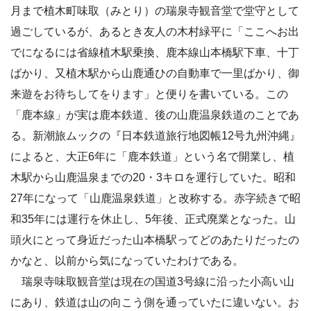
月まで植木町味取（みとり）の瑞泉寺観音堂で堂守として
過ごしているが、あるとき友人の木村緑平に「ここへお出
でになるには省線植木駅乗換、鹿本線山本橋駅下車、十丁
ばかり、又植木駅から山鹿通ひの自動車で一里ばかり、御
来遊をお待ちしてをります」と便りを書いている。この
「鹿本線」が実は鹿本鉄道、後の山鹿温泉鉄道のことであ
る。新潮旅ムックの『日本鉄道旅行地図帳12号九州沖縄』
によると、大正6年に「鹿本鉄道」という名で開業し、植
木駅から山鹿温泉までの20・3キロを運行していた。昭和
27年になって「山鹿温泉鉄道」と改称する。赤字続きで昭
和35年には運行を休止し、5年後、正式廃業となった。山
頭火にとって身近だった山本橋駅ってどのあたりだったの
かなと、以前から気になっていたわけである。
瑞泉寺味取観音堂は現在の国道3号線に沿った小高い山
にあり、鉄道は山の向こう側を通っていたに違いない。お