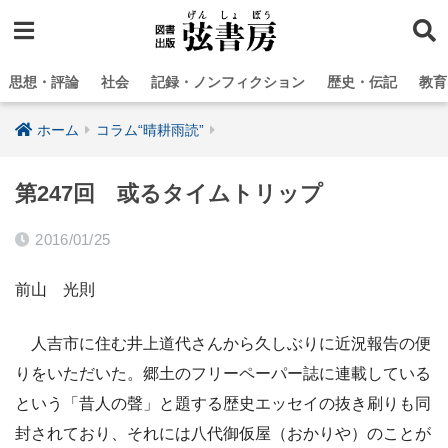
思想・評論
社会
記録・ノンフィクション
歴史・伝記
教育
ホーム
コラム“晴耕雨読”
第247回 或るタイムトリップ
2016/01/25
前山 光則
人吉市に住む井上道代さんから久しぶりに近況報告の便
りをいただいた。郷土のフリーペーパー誌に連載している
という「昔人の聲」と題する歴史エッセイの抜き刷りも同
封されており、それには八代御仮屋（おかりや）のことが