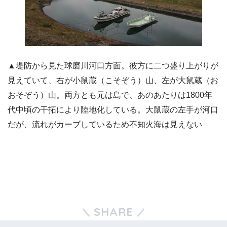
▲堤防から見た球磨川河口方面。彼方に二つ盛り上がりが
見えていて、右が小鼠蔵（こそぞう）山、左が大鼠蔵（お
おそぞう）山。両方とも元は島で、あのあたりは1800年
代中頃の干拓により陸地化している。大鼠蔵の左手が河口
だが、流れがカーブしているため不知火海は見えない
SHARE