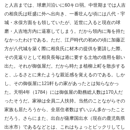
と人吉までは、球磨川沿いに60キロ弱。中世期までは人吉
の相良氏は旺盛に外へ出向き、一番壮んな頃には八代・宇
城・水俣方面をも領していたが、近世に入ると現在の球
磨・人吉地方内に逼塞してしまう。だから領内に海を持た
なかったわけである。ただ、江戸時代の初めの頃に加藤正
方が八代城を築く際に相良氏に材木の提供を要請した際、
その見返りとして相良長毎は港に要する土地の借用を願い
出た。それが御仮屋だ。だから時たま植柳上町を散歩する
と、ふるさとに来たような親近感を覚えるのである。しか
し、その御仮屋に121軒もの家があったとは知らなかっ
た。天明4年（1784）には御仮屋の勤務総人数は170人だ
ったそうだ。家禄は全員二人扶持。当然のことながらその
家族も居たろうから、全居住者数はずいぶん多かったこと
だろう。さらにまた、出自が薩摩国出水（現在の鹿児島県
出水市）であるなどとは、これはちょっとビックリしてし