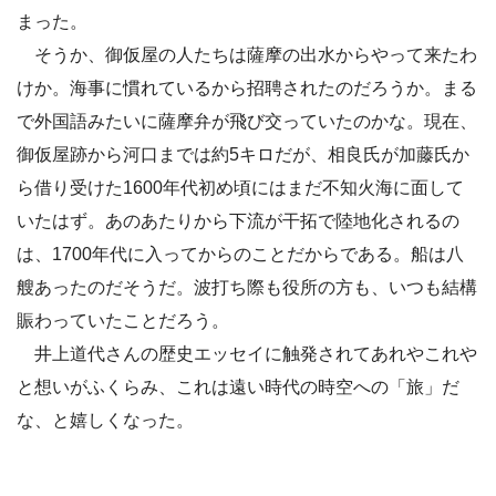
まった。
そうか、御仮屋の人たちは薩摩の出水からやって来たわ
けか。海事に慣れているから招聘されたのだろうか。まる
で外国語みたいに薩摩弁が飛び交っていたのかな。現在、
御仮屋跡から河口までは約5キロだが、相良氏が加藤氏か
ら借り受けた1600年代初め頃にはまだ不知火海に面して
いたはず。あのあたりから下流が干拓で陸地化されるの
は、1700年代に入ってからのことだからである。船は八
艘あったのだそうだ。波打ち際も役所の方も、いつも結構
賑わっていたことだろう。
井上道代さんの歴史エッセイに触発されてあれやこれや
と想いがふくらみ、これは遠い時代の時空への「旅」だ
な、と嬉しくなった。