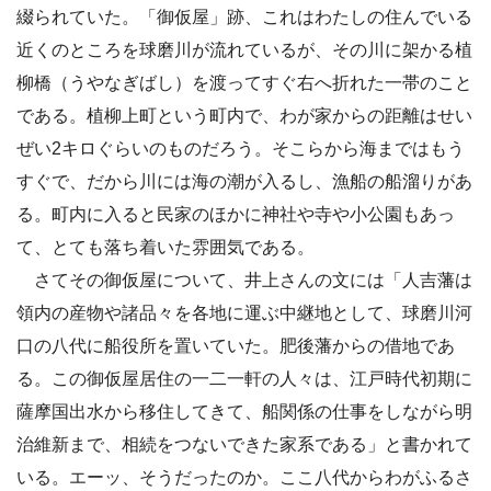
綴られていた。「御仮屋」跡、これはわたしの住んでいる
近くのところを球磨川が流れているが、その川に架かる植
柳橋（うやなぎばし）を渡ってすぐ右へ折れた一帯のこと
である。植柳上町という町内で、わが家からの距離はせい
ぜい2キロぐらいのものだろう。そこらから海まではもう
すぐで、だから川には海の潮が入るし、漁船の船溜りがあ
る。町内に入ると民家のほかに神社や寺や小公園もあっ
て、とても落ち着いた雰囲気である。
さてその御仮屋について、井上さんの文には「人吉藩は
領内の産物や諸品々を各地に運ぶ中継地として、球磨川河
口の八代に船役所を置いていた。肥後藩からの借地であ
る。この御仮屋居住の一二一軒の人々は、江戸時代初期に
薩摩国出水から移住してきて、船関係の仕事をしながら明
治維新まで、相続をつないできた家系である」と書かれて
いる。エーッ、そうだったのか。ここ八代からわがふるさ