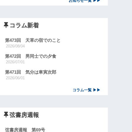
お知らせ一覧 ▶▶
コラム新着
第473回 天草の宿でのこと
2026/08/04
第472回 男同士での夕食
2026/07/01
第471回 気分は車寅次郎
2026/06/01
コラム一覧 ▶▶
弦書房週報
弦書房週報 第69号