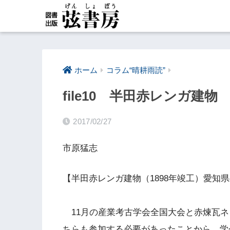
ホーム
コラム“晴耕雨読”
file10 半田赤レンガ建物
2017/02/27
市原猛志
【半田赤レンガ建物（1898年竣工）愛知
11月の産業考古学会全国大会と赤煉瓦ネ
ちらも参加する必要があったことから、学