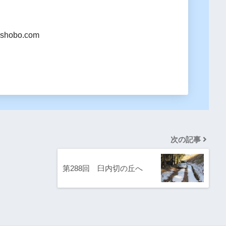
shobo.com
次の記事
第288回 臼内切の丘へ