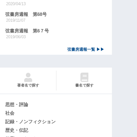
2020/04/13
弦書房週報 第68号
2019/11/07
弦書房週報 第6７号
2019/06/03
弦書房週報一覧 ▶▶
著者名で探す
書名で探す
思想・評論
社会
記録・ノンフィクション
歴史・伝記