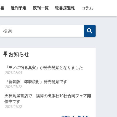
刊書
近刊予定
既刊一覧
弦書房週報
コラム
お知らせ
『モノに宿る真実』が発売開始となりました
2026/08/04
『新装版 球磨焼酎』発売開始です
2026/07/22
天神蔦屋書店で、福岡の出版社10社合同フェア開
催中です
2026/07/22