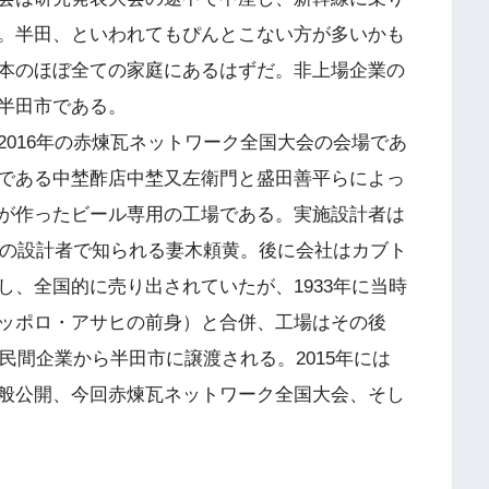
。半田、といわれてもぴんとこない方が多いかも
本のほぼ全ての家庭にあるはずだ。非上場企業の
半田市である。
016年の赤煉瓦ネットワーク全国大会の会場であ
である中埜酢店中埜又左衛門と盛田善平らによっ
が作ったビール専用の工場である。実施設計者は
どの設計者で知られる妻木頼黄。後に会社はカブト
、全国的に売り出されていたが、1933年に当時
ッポロ・アサヒの前身）と合併、工場はその後
に民間企業から半田市に譲渡される。2015年には
般公開、今回赤煉瓦ネットワーク全国大会、そし