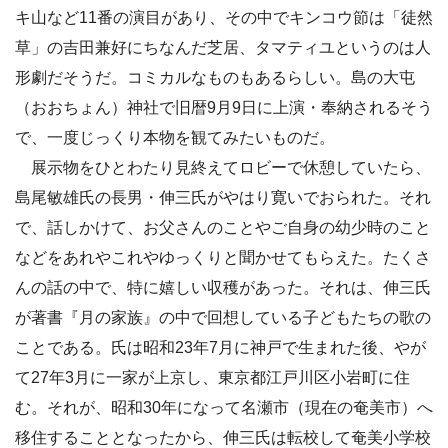
キ山など11番の演目があり、その中でキンコウ節は「徒然
草」の吉田兼好にちなんだ芝居、タマティユというのは人
形劇だそうだ。コミカルなものもあるらしい。島の大屯
（おおちょん）神社で旧暦9月9日に上演・奉納されるそう
で、一度じっくり本物を観てみたいものだ。
展示物をひとわたり見終えてロビーで休憩していたら、
島尾敏雄氏の長男・伸三氏がやはり寛いでおられた。それ
で、話しかけて、お父さんのことやご自身の幼少時のこと
などをあれやこれやゆっくりと聞かせてもらえた。たくさ
んの話の中で、特に嬉しい収穫があった。それは、伸三氏
が著書『月の家族』の中で回想している子どもたちの歌の
ことである。氏は昭和23年7月に神戸で生まれた後、やが
て27年3月に一家が上京し、東京都江戸川区小岩町に住
む。それが、昭和30年になって名瀬市（現在の奄美市）へ
移住することとなったから、伸三氏は転校して奄美小学校