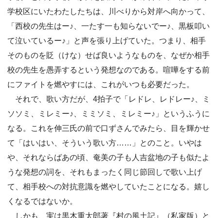
学校区にいたわたしたちは、川べりから対岸へ向かって、
「西校の先生はー♪、一たす一も知らないでー♪、黒板叩い
て泣いているー♪」と声を張り上げていた。つまり、相手
そのものを貶（けな）せば良いようなものを、なぜか相手
校の先生を愚弄するという発想なのである。喧嘩をする前
にファイトを燃やすには、これがいつも必要だった。
それで、歌い方だが、4拍子で「レドレ、レドレー♪、ミ
ソソミ、ミレミー♪、ミミソミ、ミレミー♪」というふうに
なる。これを伸三氏の前で口ずさんでみたら、目を輝かせ
て「はいはい、そういう歌い方……」とのこと。いやは
や、それならばあの頃、奄美の子も人吉盆地の子も似たよ
うな発想の詞を、それもまったく同じ節回しで歌い上げ
て、相手校への対抗意識を燃やしていたことになる。嬉し
くなるではないか。
しかも、実は黒木重太郎著『村の風土記』（私家版）と