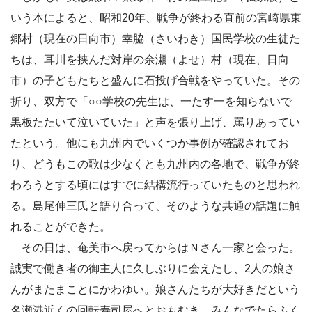
いう本によると、昭和20年、戦争が終わる直前の宮崎県東
郷村（現在の日向市）幸脇（さいわき）国民学校の生徒た
ちは、耳川を挟んだ対岸の余瀬（よせ）村（現在、日向
市）の子どもたちと盛んに石投げ合戦をやっていた。その
折り、双方で「○○学校の先生は、一たす一を知らないで
黒板たたいて泣いていた」と声を張り上げ、罵りあってい
たという。他にも九州内でいくつか事例が確認されてお
り、どうもこの歌は少なくとも九州内の各地で、戦争が終
わろうとする頃にはすでに結構流行っていたものと思われ
る。島尾伸三氏と語り合って、そのような共通の話題に触
れることができた。
その日は、奄美市へ戻ってからはＮさん一家と会った。
誠実で働き者の御主人に久しぶりに会えたし、2人の娘さ
んがまたまことにかわゆい。娘さんたちが大好きだという
名瀬港近くの回転寿司屋へとおもむき、みんなでたらふく