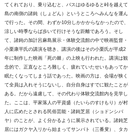
てくれており、乗り込むと、バスはゆるゆると峠を越えて
島の南側の諸鈍（しょどん）というところへみんなを運ん
で行った。その間、わずか10分しかかからなかったので、
涼しい時季ならば歩いて行けそうな距離であろう。そし
て、諸鈍の加計呂麻島展示・体験交流館の中で映画監督・
小栗康平氏の講演を聴き、講演の後はその小栗氏が平成2
年に制作した映画「死の棘」の上映も行われた。講演は観
念的で、正直なところ難しく、疲れていたせいもあってか
眠たくなってしまう話であった。映画の方は、会場が狭く
て全員は入れそうにないし、自分自身はすでに観たことが
ある。だから遠慮して、その代わり体験交流館内を見学し
た。ここは、平家落人の平資盛（たいらのすけもり）が村
人に広めたとされる民俗芸能・諸鈍芝居（ショドンシバ
ヤ）のことが、よく分かるように展示されている。諸鈍芝
居にはガクヤ入リから始まってサンバト（三番叟）、タカ