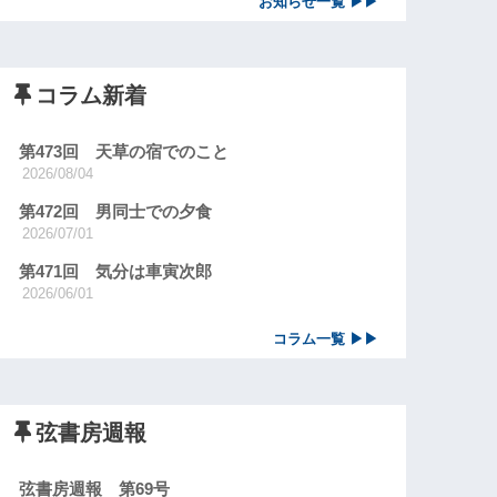
お知らせ一覧 ▶▶
コラム新着
第473回 天草の宿でのこと
2026/08/04
第472回 男同士での夕食
2026/07/01
第471回 気分は車寅次郎
2026/06/01
コラム一覧 ▶▶
弦書房週報
弦書房週報 第69号