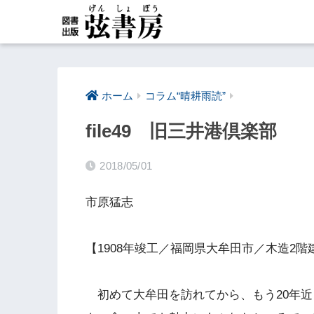
ホーム
コラム“晴耕雨読”
file49 旧三井港倶楽部
2018/05/01
市原猛志
【1908年竣工／福岡県大牟田市／木造2階
初めて大牟田を訪れてから、もう20年近