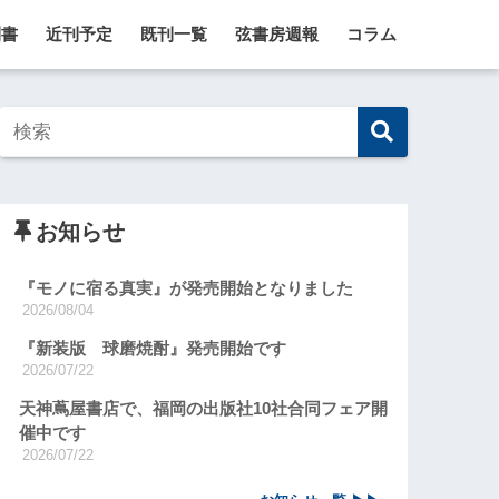
刊書
近刊予定
既刊一覧
弦書房週報
コラム
お知らせ
『モノに宿る真実』が発売開始となりました
2026/08/04
『新装版 球磨焼酎』発売開始です
2026/07/22
天神蔦屋書店で、福岡の出版社10社合同フェア開
催中です
2026/07/22