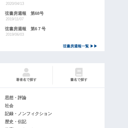
2020/04/13
弦書房週報 第68号
2019/11/07
弦書房週報 第6７号
2019/06/03
弦書房週報一覧 ▶▶
著者名で探す
書名で探す
思想・評論
社会
記録・ノンフィクション
歴史・伝記