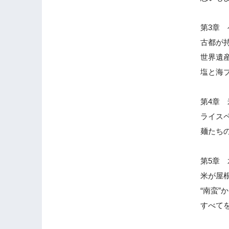
第3章
古都が
世界遺
塩と海
第4章
ライス
麺たち
第5章
米が屋
“南蛮
すべて