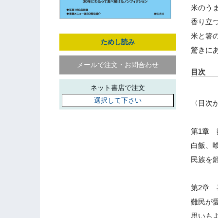
米のう
香り立
米と箸
ためし読み
驚きに
メールで注文・お問合わせ
目次
ネット書店で注文
選択して下さい
〈目次
第1章
白飯、
民族を
第2章
難民が
思いも