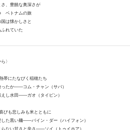
まさ、豊饒な奥深さが
つ ベトナムの旅
の国は懐かしさと
あふれていた
から〉
 熱帯にたなびく稲穂たち
喰ったか――コム・チャン（サバ）
鍛えし水田――ガオ（タイピン）
 喜びも悲しみも米とともに
愛した黒い麺――バイン・ダー（ハイフォン）
よらない甘さと辛さ――ソイ（トゥイホア）