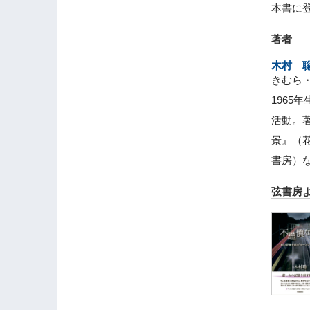
本書に
著者
木村 
きむら
196
活動。
景』（
書房）
弦書房