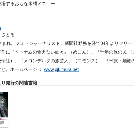
登場するおもな米麺メニュー
聡
・さとる
5年生まれ。フォトジャーナリスト。新聞社勤務を経て94年よりフリ
著作に『ベトナムの食えない面々』（めこん）、『千年の旅の民 〈
花伝社）、『メコンデルタの旅芸人』（コモンズ）、『米旅・麺旅
など。ホームページ ：
www.pjkimura.net
より発行の関連書籍