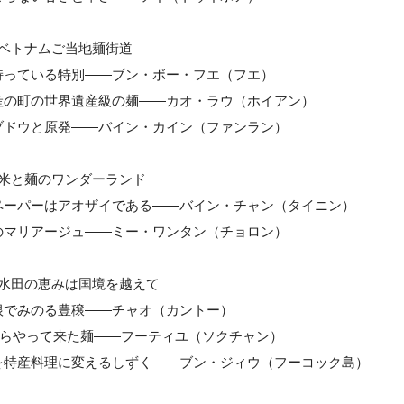
 ベトナムご当地麺街道
持っている特別――ブン・ボー・フエ（フエ）
産の町の世界遺産級の麺――カオ・ラウ（ホイアン）
ブドウと原発――バイン・カイン（ファンラン）
 米と麺のワンダーランド
ペーパーはアオザイである――バイン・チャン（タイニン）
のマリアージュ――ミー・ワンタン（チョロン）
 水田の恵みは国境を越えて
根でみのる豊穣――チャオ（カントー）
”からやって来た麺――フーティユ（ソクチャン）
を特産料理に変えるしずく――ブン・ジィウ（フーコック島）