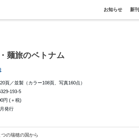
お知らせ
新
・麺旅のベトナム
聡
220頁／並製（カラー108頁、写真160点）
6329-193-5
00円 (＋税)
8月発行
とつの瑞穂の国から