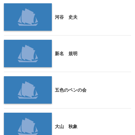
河谷 史夫
新名 規明
五色のペンの会
大山 秋象