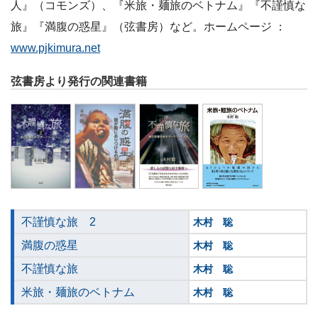
人』（コモンズ）、『米旅・麺旅のベトナム』『不謹慎な
旅』『満腹の惑星』（弦書房）など。ホームページ ：
www.pjkimura.net
弦書房より発行の関連書籍
不謹慎な旅 2
木村 聡
満腹の惑星
木村 聡
不謹慎な旅
木村 聡
米旅・麺旅のベトナム
木村 聡