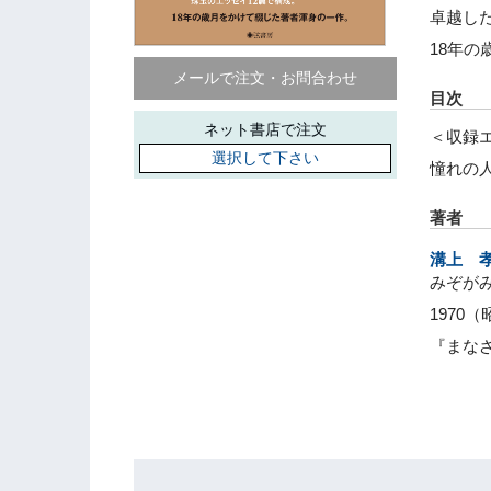
卓越した
18年
メールで注文・お問合わせ
目次
ネット書店で注文
＜収録
選択して下さい
憧れの
著者
溝上 
みぞが
197
『まな