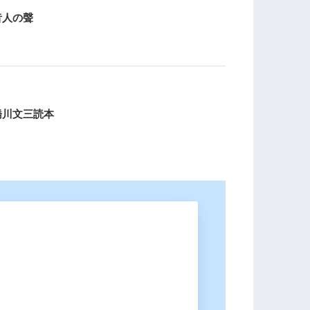
昔人の聲
橋川文三読本