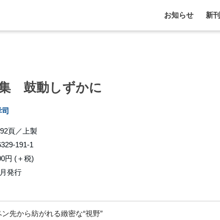
お知らせ
新
集 鼓動しずかに
孝司
192頁／上製
6329-191-1
00円 (＋税)
7月発行
ン先から紡がれる緻密な“視野”