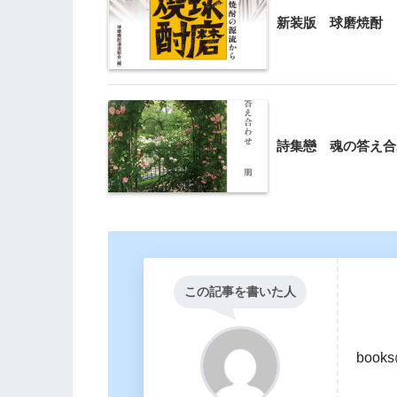
新装版 球磨焼酎
詩集戀 魂の答え合
この記事を書いた人
books