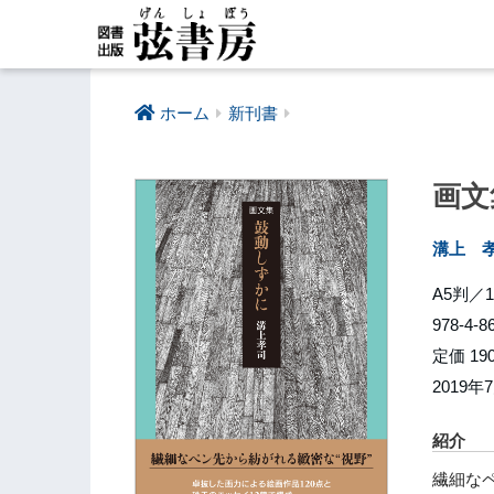
ホーム
新刊書
画文
溝上 
A5判／
978-4-8
定価 19
2019年
紹介
繊細なペ