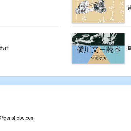
わせ
@genshobo.com