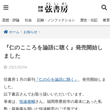
思想・評論
社会
記録・ノンフィクション
歴史・伝記
教育
ホーム
お知らせ
『仁のこころを論語に聴く』発売開始し
ました
2021/02/04
弦書房１月の新刊
『仁の心を論語に聴く』
、発売開始しま
した。
以下書店さんでお取り扱いいただいています。
筆者は、
恒遠俊輔
さん。福岡県豊前市の幕末にあった私
塾・蔵春園を開いた恒遠醒窓のご子孫です。