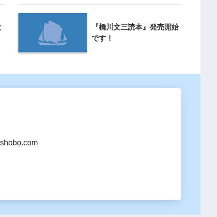
と
『橋川文三読本』発売開始
です！
shobo.com