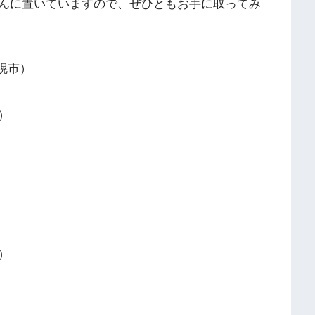
んに置いていますので、ぜひともお手に取ってみ
幌市）
）
）