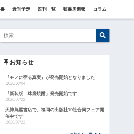
刊書
近刊予定
既刊一覧
弦書房週報
コラム
お知らせ
『モノに宿る真実』が発売開始となりました
2026/08/04
『新装版 球磨焼酎』発売開始です
2026/07/22
天神蔦屋書店で、福岡の出版社10社合同フェア開
催中です
2026/07/22