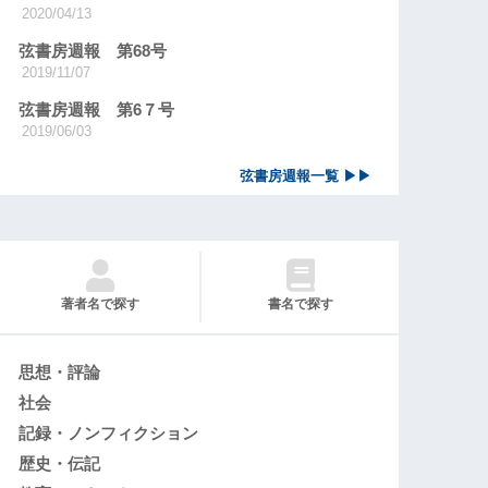
2020/04/13
弦書房週報 第68号
2019/11/07
弦書房週報 第6７号
2019/06/03
弦書房週報一覧 ▶▶
著者名で探す
書名で探す
思想・評論
社会
記録・ノンフィクション
歴史・伝記