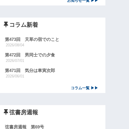
お知らせ一覧 ▶▶
コラム新着
第473回 天草の宿でのこと
2026/08/04
第472回 男同士での夕食
2026/07/01
第471回 気分は車寅次郎
2026/06/01
コラム一覧 ▶▶
弦書房週報
弦書房週報 第69号