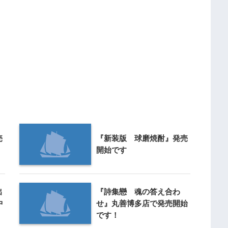
売
『新装版 球磨焼酎』発売
開始です
出
『詩集戀 魂の答え合わ
中
せ』丸善博多店で発売開始
です！