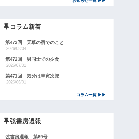
お知らせ一覧 ▶▶
コラム新着
第473回 天草の宿でのこと
2026/08/04
第472回 男同士での夕食
2026/07/01
第471回 気分は車寅次郎
2026/06/01
コラム一覧 ▶▶
弦書房週報
弦書房週報 第69号