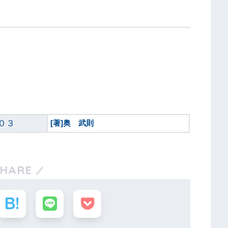
０３
[著]奥 武則
SHARE