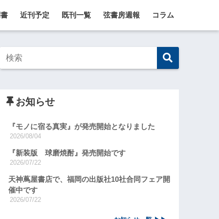
刊書
近刊予定
既刊一覧
弦書房週報
コラム
お知らせ
『モノに宿る真実』が発売開始となりました
2026/08/04
『新装版 球磨焼酎』発売開始です
2026/07/22
天神蔦屋書店で、福岡の出版社10社合同フェア開
催中です
2026/07/22