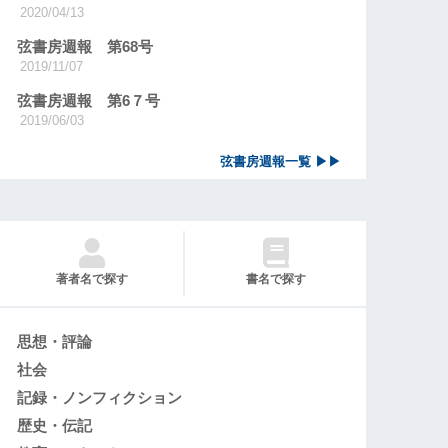
2020/04/13
弦書房週報 第68号
2019/11/07
弦書房週報 第6７号
2019/06/03
弦書房週報一覧 ▶▶
著者名で探す
書名で探す
思想・評論
社会
記録・ノンフィクション
歴史・伝記