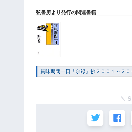
弦書房より発行の関連書籍
賞味期間一日「余録」抄２００１～２０