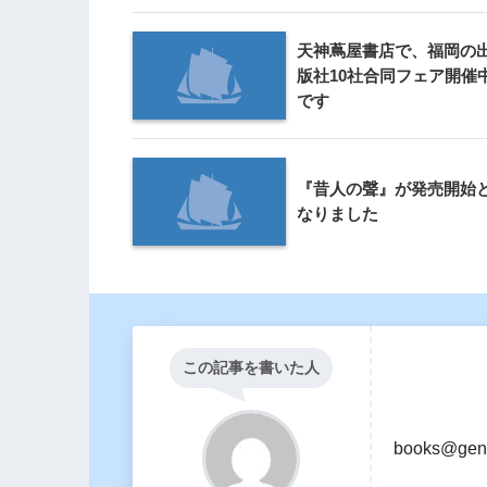
天神蔦屋書店で、福岡の
版社10社合同フェア開催
です
『昔人の聲』が発売開始
なりました
この記事を書いた人
books@gen