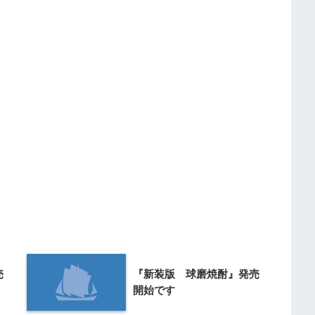
売
『新装版 球磨焼酎』発売
開始です