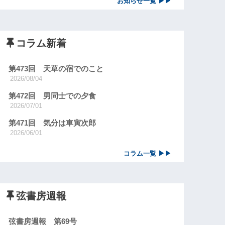
お知らせ一覧 ▶▶
コラム新着
第473回 天草の宿でのこと
2026/08/04
第472回 男同士での夕食
2026/07/01
第471回 気分は車寅次郎
2026/06/01
コラム一覧 ▶▶
弦書房週報
弦書房週報 第69号