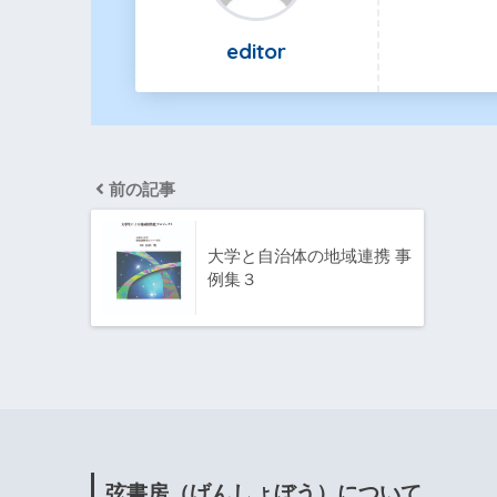
editor
前の記事
大学と自治体の地域連携 事
例集３
弦書房（げんしょぼう）について