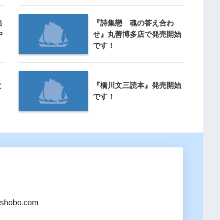
出
『詩集戀 魂の答え合わ
中
せ』丸善博多店で発売開始
です！
と
『橋川文三読本』発売開始
です！
shobo.com