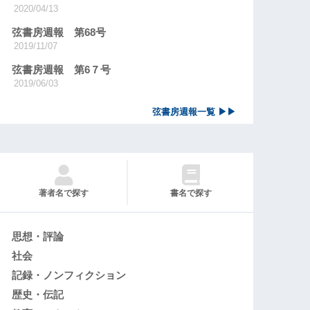
2020/04/13
弦書房週報 第68号
2019/11/07
弦書房週報 第6７号
2019/06/03
弦書房週報一覧 ▶▶
著者名で探す
書名で探す
思想・評論
社会
記録・ノンフィクション
歴史・伝記