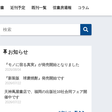
刊書
近刊予定
既刊一覧
弦書房週報
コラム
お知らせ
『モノに宿る真実』が発売開始となりました
2026/08/04
『新装版 球磨焼酎』発売開始です
2026/07/22
天神蔦屋書店で、福岡の出版社10社合同フェア開
催中です
2026/07/22