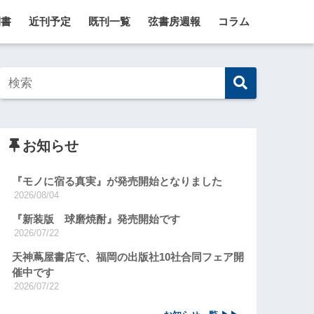
刊書
近刊予定
既刊一覧
弦書房週報
コラム
お知らせ
『モノに宿る真実』が発売開始となりました
2026/08/04
『新装版 球磨焼酎』発売開始です
2026/07/22
天神蔦屋書店で、福岡の出版社10社合同フェア開
催中です
2026/07/22