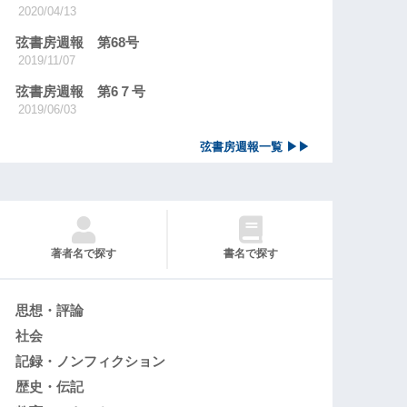
2020/04/13
弦書房週報 第68号
2019/11/07
弦書房週報 第6７号
2019/06/03
弦書房週報一覧 ▶▶
著者名で探す
書名で探す
思想・評論
社会
記録・ノンフィクション
歴史・伝記