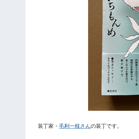
装丁家・
毛利一枝さん
の装丁です。