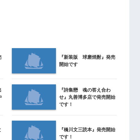
売
『新装版 球磨焼酎』発売
開始です
出
『詩集戀 魂の答え合わ
中
せ』丸善博多店で発売開始
です！
と
『橋川文三読本』発売開始
です！