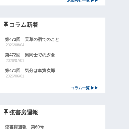
お知らせ一覧 ▶▶
コラム新着
第473回 天草の宿でのこと
2026/08/04
第472回 男同士での夕食
2026/07/01
第471回 気分は車寅次郎
2026/06/01
コラム一覧 ▶▶
弦書房週報
弦書房週報 第69号