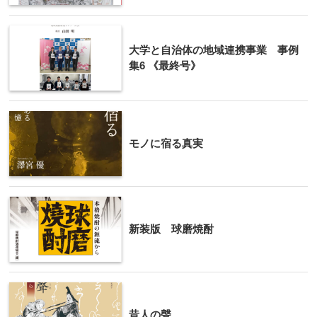
大学と自治体の地域連携事業 事例
集6 《最終号》
モノに宿る真実
新装版 球磨焼酎
昔人の聲