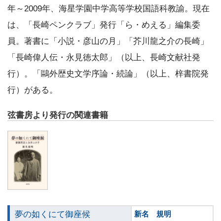
年～2009年、海星学園中学高等学校国語科教諭。現在
は、「長崎ペンクラブ」発行「ら・めえる」編集委
員。著書に「小説・彦山の月」「芥川龍之介の長崎」
「長崎偉人伝・永見徳太郎」（以上、長崎文献社発
行）。「鷗外歴史文学序論・続論」（以上、梓書院発
行）がある。
弦書房より発行の関連書籍
夢の如くにて御座候
新名 規明