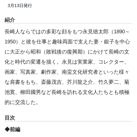
3月13日発行
紹介
長崎人ならではの多彩な顔をもつ永見徳太郎（1890～
1950）と彼を仕事と趣味両面で支えた妻・銀子を中心
に大正から昭和（敗戦後の復興期）にかけて長崎の文
化と時代の変遷を描く。永見は実業家、コレクター、
画家、写真家、劇作家、南蛮文化研究者といった様々
な肩書をもち、斎藤茂吉、芥川龍之介、竹久夢二、菊
池寛、柳田國男など長崎を訪れる文化人たちとも積極
的に交流した。
目次
◆前編