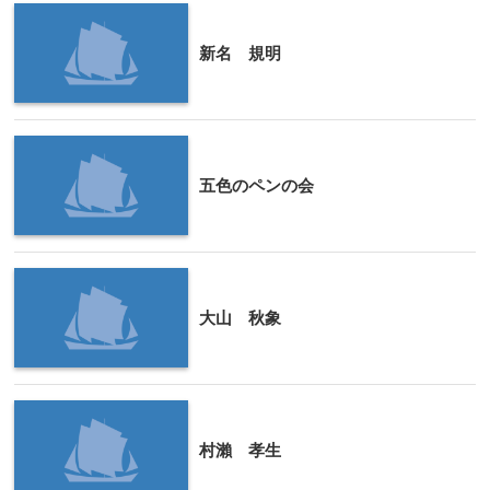
新名 規明
五色のペンの会
大山 秋象
村瀨 孝生