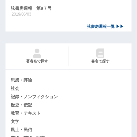
弦書房週報 第6７号
2019/06/03
弦書房週報一覧 ▶▶
著者名で探す
書名で探す
思想・評論
社会
記録・ノンフィクション
歴史・伝記
教育・テキスト
文学
風土・民俗