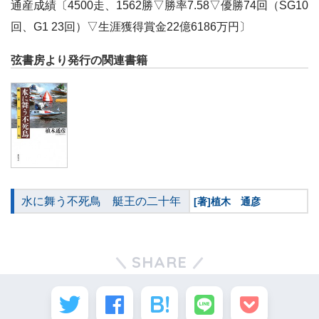
通産成績〔4500走、1562勝▽勝率7.58▽優勝74回（SG10
回、G1 23回）▽生涯獲得賞金22億6186万円〕
弦書房より発行の関連書籍
水に舞う不死鳥 艇王の二十年
[著]植木 通彦
SHARE