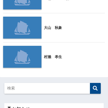
大山 秋象
村瀨 孝生