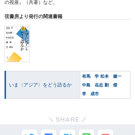
の視座』（共著）など。
弦書房より発行の関連書籍
有馬 学
松本 健一
いま〈アジア〉をどう語るか
中島 岳志
劉 傑
李 成市
SHARE