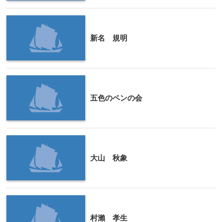
新名 規明
五色のペンの会
大山 秋象
村瀨 孝生