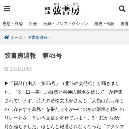
思想・評論
社会
記録・ノンフィクション
歴史・伝記
教育
ホーム
弦書房週報
弦書房週報 第43号
2011/11/08
▶「福島自由人・第26号」（北斗の会発行）が届きまし
た。「3・11―美しい自然と精神の継承を信じて」が特集
されています。詩人の若松丈太郎さんも「人類は百万年も
の〈存在する義務〉を果たせるか―いのちの継承と精神の
リレーとを」という文章を寄せています。3・11から8か
月が経ちました。ほとんど報道されなくなった「フクシマ