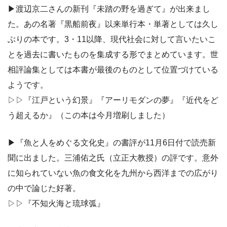
▶渡辺京二さんの新刊『未踏の野を過ぎて』が出来まし
た。あの名著『黒船前夜』以来単行本・単著としては久し
ぶりの本です。3・11以降、現代社会に対して言いたいこ
とを過去に書いたものを集成する形でまとめています。世
相評論集としては本書が最後のものとして位置づけている
ようです。
▷▷『江戸という幻景』『アーリモダンの夢』『近代をど
う超えるか』（この本は今月増刷しました）
▶『魚と人をめぐる文化史』の書評が11月6日付で読売新
聞に出ました。三浦佑之氏（立正大教授）の評です。意外
に知られていない魚の食文化を九州から西洋までの広がり
の中で論じた好著。
▷▷『不知火海と琉球弧』