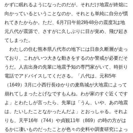
かずに眠れるようになったのだが、それだけ地震が終熄に
向かっているということなのか、それとも単純に自分が慣
れてきたからか。ただ、6月7日午前2時48分の震度3は地
元八代が震源で、さすがに久しぶりに目が覚め、飛び起き
てしまった。
わたしの住む熊本県八代市の地下には日奈久断層が走っ
ており、これがいつ大きな動きをするのか警戒が必要だそ
うだ。人吉出身の先輩に地震予知の専門家がいて、時折り
電話でアドバイスしてくださる。「八代は、元和5年
（1649）3月に小西行長ゆかりの麦島城が大地震によって
崩れてしまったとげなですもんね。わが家のすぐ近くです
よ」とわたしが言ったら、先輩は「うん、いや、あの地震
は、たいしたことなかったんだよ」とおっしゃる。それよ
りも、天平16年（744）や貞観11年（869）の時の方がは
るかに凄いものだったことが色々の史料や調査研究によっ