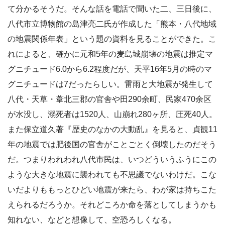
て分かるそうだ。そんな話を電話で聞いた二、三日後に、
八代市立博物館の島津亮二氏が作成した「熊本・八代地域
の地震関係年表」という題の資料を見ることができた。こ
れによると、確かに元和5年の麦島城崩壊の地震は推定マ
グニチュード6.0から6.2程度だが、天平16年5月の時のマ
グニチュードは7だったらしい。雷雨と大地震が発生して
八代・天草・葦北三郡の官舎や田290余町、民家470余区
が水没し、溺死者は1520人、山崩れ280ヶ所、圧死40人。
また保立道久著『歴史のなかの大動乱』を見ると、貞観11
年の地震では肥後国の官舎がことごとく倒壊したのだそう
だ。つまりわれわれ八代市民は、いつどういうふうにこの
ような大きな地震に襲われても不思議でないわけだ。こな
いだよりももっとひどい地震が来たら、わが家は持ちこた
えられるだろうか。それどころか命を落としてしまうかも
知れない、などと想像して、空恐ろしくなる。