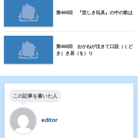
第469回 『悲しき玩具』の中の歌は
第468回 おかねが泣きて口説（くど
き）き居（を）り
この記事を書いた人
editor