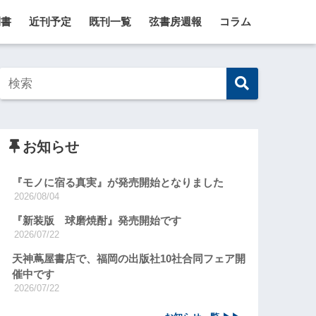
刊書
近刊予定
既刊一覧
弦書房週報
コラム
お知らせ
『モノに宿る真実』が発売開始となりました
2026/08/04
『新装版 球磨焼酎』発売開始です
2026/07/22
天神蔦屋書店で、福岡の出版社10社合同フェア開
催中です
2026/07/22