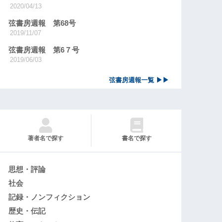
2020/04/13
弦書房週報 第68号
2019/11/07
弦書房週報 第6７号
2019/06/03
弦書房週報一覧 ▶▶
著者名で探す
書名で探す
思想・評論
社会
記録・ノンフィクション
歴史・伝記