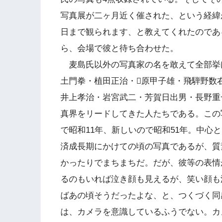
写真展が二ヶ月近く催された、という経緯
日まで観られます、と教えてくれたのであ
ら、会場で彼と待ち合わせた。
麦島氏以外の写真家の名を敢えて全部挙
土門拳・植田正治・原甲子雄・飛騨野数
井上孝治・岩宮武二・芳賀日出男・長野重
真界をリードしてきた人たちである。この
で昭和11年、新しいので昭和51年。中心
済成長期にかけての頃の写真であるが、質
かったりでまちまちだ。だが、彼等の表情
るのもいれば泣き顔も見えるが、笑い顔も
ばあの頃そうだったよな、と、つくづく同
は、カメラを意識しているふうでない。カ