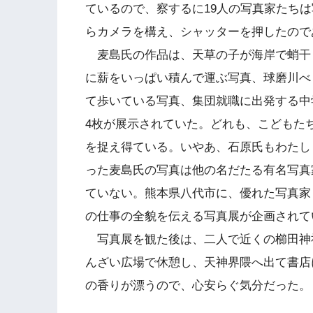
ているので、察するに19人の写真家たち
らカメラを構え、シャッターを押したので
麦島氏の作品は、天草の子が海岸で蛸干
に薪をいっぱい積んで運ぶ写真、球磨川べ
て歩いている写真、集団就職に出発する中
4枚が展示されていた。どれも、こどもた
を捉え得ている。いやあ、石原氏もわたし
った麦島氏の写真は他の名だたる有名写真
ていない。熊本県八代市に、優れた写真家
の仕事の全貌を伝える写真展が企画されて
写真展を観た後は、二人で近くの櫛田神
んざい広場で休憩し、天神界隈へ出て書店
の香りが漂うので、心安らぐ気分だった。