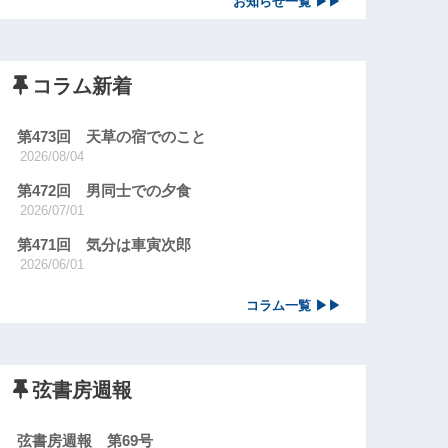
お知らせ一覧 ▶▶
コラム新着
第473回 天草の宿でのこと
2026/08/04
第472回 男同士での夕食
2026/07/01
第471回 気分は車寅次郎
2026/06/01
コラム一覧 ▶▶
弦書房週報
弦書房週報 第69号