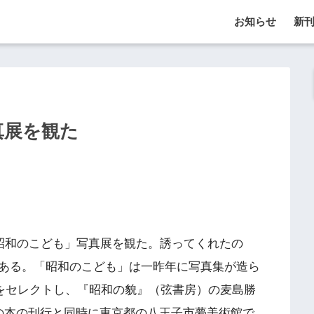
お知らせ
新
真展を観た
昭和のこども」写真展を観た。誘ってくれたの
ある。「昭和のこども」は一昨年に写真集が造ら
点をセレクトし、『昭和の貌』（弦書房）の麦島勝
の本の刊行と同時に東京都の八王子市夢美術館で