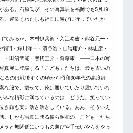
がある。石原氏が、その写真展を福岡でも5月19
る。運良くわたしも福岡に遊びに行っていたか
げてみるが、木村伊兵衞・入江泰吉・熊谷元一・
右衛門・緑川洋一・濱谷浩・山端庸介・林忠彦・
一・田沼武能・熊切圭介・齋藤康一――日本の写
写真展に登場する「こども」たちは、最も古いの
となるのは戦後すぐの頃から昭和30年代の高度経
素な服で、痩せて、靴は履いていたり履いていな
がみな精彩に満ちているのは、どうだ。笑ってい
泣き顔も実に活き活きしている。ああ、そういえ
感。しかも写真に映る彼ら昭和の「こども」たち
メラと無関係にいつもの遊びや手伝いやらをやっ