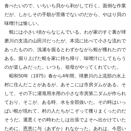
食べたいので、いちいち貝から剥がして行く。面倒な作業
だが、しかしその手順が苦痛でないのだから、やはり貝の
味噌汁は愉しい。
蜆には小さい頃からなじんでいる。わが家のすぐ裏が球
磨川の支流の山田川だったが、本流に比べて小さな流れで
あったものの、浅瀬を掘るとわずかながら蜆が獲れたので
ある。掘り上げた蜆を家に持ち帰り、味噌汁にしてもらう
のが楽しみだった。いつも、祖母がやってくれていた。
昭和50年（1975）春から4年間、球磨川の上流部の水上
村に住んだことがあるが、あそこには市房ダムがある。そ
して、その下に灌漑用水用の小さな市房第二ダムが作られ
ており、そこが、ある時、水を全部抜いた。その時はいっ
ぱい蜆が現れて、村の人たちがこぞって獲りまくったのだ
そうだ。運悪くその時わたしは出張でよそへ出かけていた
ために、恩恵に与（あずか）れなかった。あれは、今思い