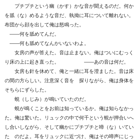
プチプチという幽（かす）かな音が聞えるのだ。何か
を舐（な）めるような音だ、執拗に耳について離れない。
布団から顔を出して俺は怒鳴った。
――何を舐めてんだ。
――何も舐めてなんかいないわよ。
女房の声が答えた。音は止まない。俺はついにむっく
り床の上に起き直った。 ――あの音は何だ。
女房も針を休めて、俺と一緒に耳を澄ました。音は床
の間の方らしい。注意深く音を 探りながら、俺は身体を
そちらにずらした。
蜆（しじみ）が鳴いていたのだ。
蜆が鳴くことをお前は知っているか。俺は知らなかっ
た。俺は驚いた。リュックの中で何千という蜆が押合いへ
し合いしながら、そして幽かにプチプチと啼（な）いてい
た のだよ。耳をリュックに近づけ、俺はその啼声にじっ