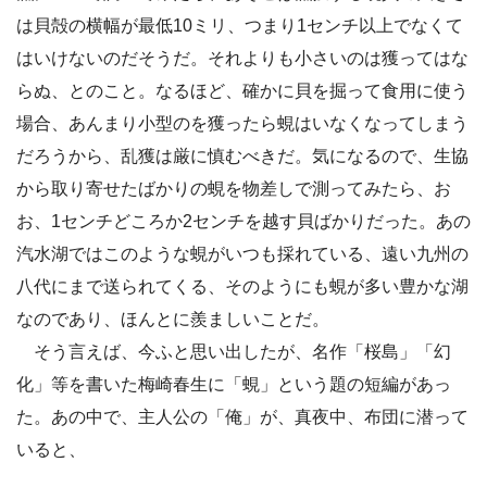
は貝殻の横幅が最低10ミリ、つまり1センチ以上でなくて
はいけないのだそうだ。それよりも小さいのは獲ってはな
らぬ、とのこと。なるほど、確かに貝を掘って食用に使う
場合、あんまり小型のを獲ったら蜆はいなくなってしまう
だろうから、乱獲は厳に慎むべきだ。気になるので、生協
から取り寄せたばかりの蜆を物差しで測ってみたら、お
お、1センチどころか2センチを越す貝ばかりだった。あの
汽水湖ではこのような蜆がいつも採れている、遠い九州の
八代にまで送られてくる、そのようにも蜆が多い豊かな湖
なのであり、ほんとに羨ましいことだ。
そう言えば、今ふと思い出したが、名作「桜島」「幻
化」等を書いた梅崎春生に「蜆」という題の短編があっ
た。あの中で、主人公の「俺」が、真夜中、布団に潜って
いると、