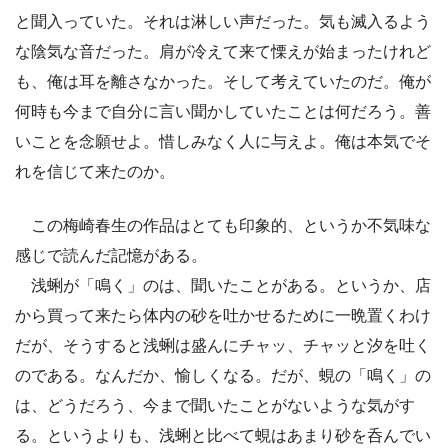
と聞入っていた。それは淋しい声だった。気も滅入るよう
な陰気な音だった。肩が冷えて来て慄えが始まったけれど
も、俺は耳を離さなかった。そして考えていたのだ。俺が
何時も今まで自分に言い聞かしていたことは何だろう。善
いことを念願せよ。惜しみなく人に与えよ。俺は本気でそ
れを信じて来たのか。
この梅崎春生の作品はとても印象的、というか不気味な
感じで読んだ記憶がある。
浅蜊が「鳴く」のは、聞いたことがある。というか、店
から買って来たら体内の砂を吐かせるために一晩置くわけ
だが、そうすると浅蜊は盛んにチャッ、チャッと汐を吐く
のである。なんだか、愉しくなる。だが、蜆の「鳴く」の
は、どうだろう、今まで聞いたことがないような気がす
る。というよりも、浅蜊と比べて蜆はあまり砂を呑んでい