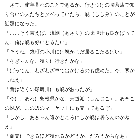
さて、昨年暮れのことであるが、行きつけの喫茶店で知
り合いの人たちとダベっていたら、蜆（しじみ）のことが
話題になった。
「……そう言えば、浅蜊（あさり）の味噌汁も良かばって
ん、俺は蜆も好いとるたい」
「そうね、鏡町の小川には蜆がまだ居るごたるばい」
「そぎゃんな。獲りに行きたかな」
「ばってん、わざわざ車で出かけるのも億劫だ。今、寒か
しねえ」
「昔は近くの球磨川にも蜆がおったが」
「今は、あれは島根県かな、宍道湖（しんじこ）。あそこ
の蜆が、この辺のマーケットにも売ってあるぞ」
「しかし、あぎゃん遠かところにしか蜆は居らんのかね
え」
「商売にできるほど獲れるかどうか、だろうからなあ」