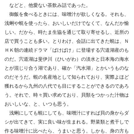
などと、他愛ない茶飲み話であった。
御飯を食べるときには、味噌汁が欲しくなる。それも、
浅蜊や蜆を使ったら、おいしいだけでなくて、なんだか愉
しい。だから、時たま生協を通じて取り寄せるし、近所の
店で買うことも多い。とりわけ、会話に出てきた蜆は、Ｎ
ＨＫ朝の連続ドラマ「ばけばけ」に登場する宍道湖産のも
のだ。宍道湖は斐伊川（ひいがわ）の淡水と日本海の海水
とが混じり合う湖であり、確か「汽水湖」とかいうものな
のだそうだ。蜆の名産地として知られており、実際よほど
獲れるから九州の八代でも目にすることができるのであろ
う。それで、時々買い求めており、貝類をつかった汁物は
おいしいな、と、いつも思う。
浅蜊にしても蜆にしても、味噌汁にすれば貝の身からダ
シが出てきて、実に良い味が生まれる。野菜類と煮干しで
作る味噌汁に比べたら、うまいと思う。しかも、身の方も