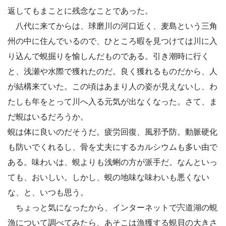
返してもまことに残念なことであった。
八代に来てからは、球磨川の河口近く、麦島という三角
州の中に住んでいるので、ひところ暇を見つけては川に入
り込んで蜆掘りを愉しんだものである。引き潮時に行く
と、浅瀬や水際で獲れたのだ。良く獲れるものだから、人
が結構来ていた。この頃はあまり人の姿が見えないし、わ
たしも年をとって川へ入る元気が出なくなった。さて、ま
だ蜆はいるだろうか。
蜆は体に良いのだそうだ。疲労回復、風邪予防。動脈硬化
も防いでくれるし、骨を丈夫にするカルシウムも多い由で
ある。味わいは、蜆よりも浅蜊の方が派手だ。なんといっ
ても、おいしい。しかし、蜆の地味な味わいも悪くない
な、と、いつも思う。
ちょっと気になったから、インターネットで宍道湖の蜆
漁について調べてみたら、あそこは漁獲する蜆貝の大きさ