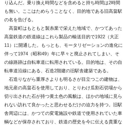
り込んだ。乗り換え時間などを含めると持ち時間は2時間
も無い。ここはためらうことなく、目的地である旧高畠駅
の名を告げる。
高畠町はもともと製糸業で栄えた地域で、かつてあった
高畠鉄道の鉄道線はこれら製品の輸送目的で1922（大正
11）に開通した。もっとも、モータリゼーションの進化に
伴って1974（昭和49）年に早々と廃止されてしまい、そ
の線路跡は自転車道に転用されている。目的地は、その自
転車道沿線にある、石造2階建の旧駅舎建築である。
石造りながら重厚さよりも明るさが目立つこの建物は、
地元産の高畠石を使用しており、とりわけ瓜割石切場から
切り出された石が持つ黄土色の風貌は、ほかの地域に見ら
れない訪れて良かったと思わせるだけの迫力を持つ。旧駅
舎周辺には、かつての変電施設や鉄道で使用されていた車
輌などが保存されており、鉄道の歴史を今に伝える貴重な