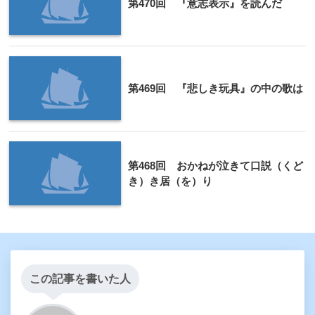
第470回 『意志表示』を読んだ
第469回 『悲しき玩具』の中の歌は
第468回 おかねが泣きて口説（くど
き）き居（を）り
この記事を書いた人