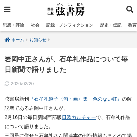
思想・評論
社会
記録・ノンフィクション
歴史・伝記
教育
ホーム
お知らせ
岩岡中正さんが、石牟礼作品について毎
日新聞で語りました
2020/02/20
弦書房新刊
『石牟礼道子〈句・画〉集 色のない虹』
の解
説者である岩岡中正さんが、
2月16日の毎日新聞西部版
日曜カルチャー
で、石牟礼作品
について語りました。
三回忌に併せた石牟礼さん関連本の刊行情報もまとめて掲