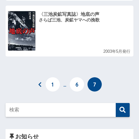
〈三池炭鉱写真誌〉地底の声
さらば三池、炭鉱ヤマへの挽歌
2003年5月発行
1
…
6
7
お知らせ