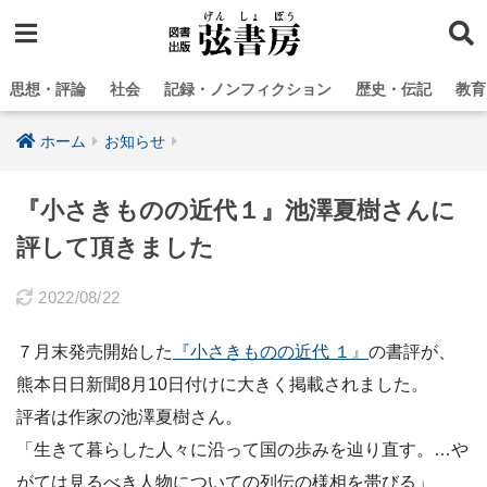
思想・評論
社会
記録・ノンフィクション
歴史・伝記
教育
ホーム
お知らせ
『小さきものの近代１』池澤夏樹さんに
評して頂きました
2022/08/22
７月末発売開始した
『小さきものの近代 １』
の書評が、
熊本日日新聞8月10日付けに大きく掲載されました。
評者は作家の池澤夏樹さん。
「生きて暮らした人々に沿って国の歩みを辿り直す。…や
がては見るべき人物についての列伝の様相を帯びる」