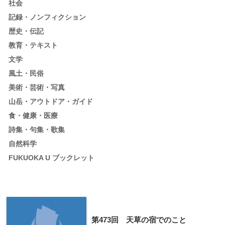
社会
記録・ノンフィクション
歴史・伝記
教育・テキスト
文学
風土・民俗
美術・芸術・写真
山岳・アウトドア・ガイド
食・健康・医療
詩集・句集・歌集
自然科学
FUKUOKA U ブックレット
第473回 天草の宿でのこと