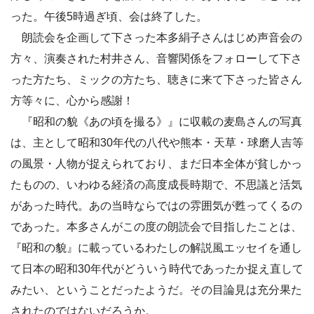
った。午後5時過ぎ頃、会は終了した。
朗読会を企画して下さった本多絹子さんはじめ声音会の
方々、演奏された村井さん、音響関係をフォローして下さ
った方たち、ミックの方たち、聴きに来て下さった皆さん
方等々に、心から感謝！
『昭和の貌《あの頃を撮る》』に収載の麦島さんの写真
は、主として昭和30年代の八代や熊本・天草・球磨人吉等
の風景・人物が捉えられており、まだ日本全体が貧しかっ
たものの、いわゆる経済の高度成長時期で、不思議と活気
があった時代。あの当時ならではの雰囲気が甦ってくるの
であった。本多さんがこの度の朗読会で目指したことは、
『昭和の貌』に載っているわたしの解説風エッセイを通し
て日本の昭和30年代がどういう時代であったか捉え直して
みたい、ということだったようだ。その目論見は充分果た
されたのではないだろうか。