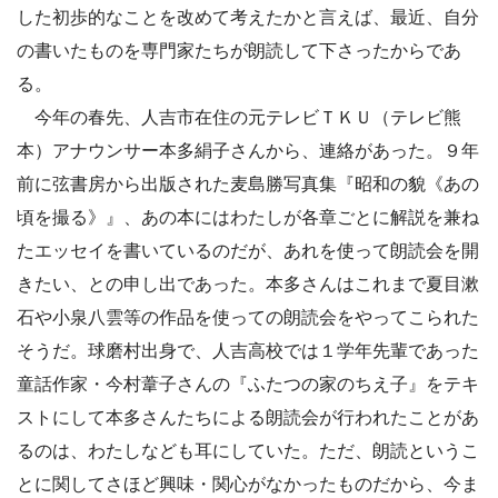
した初歩的なことを改めて考えたかと言えば、最近、自分
の書いたものを専門家たちが朗読して下さったからであ
る。
今年の春先、人吉市在住の元テレビＴＫＵ（テレビ熊
本）アナウンサー本多絹子さんから、連絡があった。９年
前に弦書房から出版された麦島勝写真集『昭和の貌《あの
頃を撮る》』、あの本にはわたしが各章ごとに解説を兼ね
たエッセイを書いているのだが、あれを使って朗読会を開
きたい、との申し出であった。本多さんはこれまで夏目漱
石や小泉八雲等の作品を使っての朗読会をやってこられた
そうだ。球磨村出身で、人吉高校では１学年先輩であった
童話作家・今村葦子さんの『ふたつの家のちえ子』をテキ
ストにして本多さんたちによる朗読会が行われたことがあ
るのは、わたしなども耳にしていた。ただ、朗読というこ
とに関してさほど興味・関心がなかったものだから、今ま