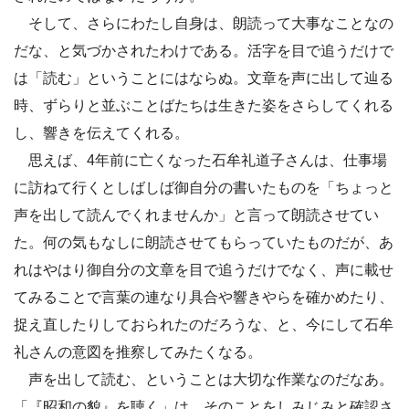
そして、さらにわたし自身は、朗読って大事なことなの
だな、と気づかされたわけである。活字を目で追うだけで
は「読む」ということにはならぬ。文章を声に出して辿る
時、ずらりと並ぶことばたちは生きた姿をさらしてくれる
し、響きを伝えてくれる。
思えば、4年前に亡くなった石牟礼道子さんは、仕事場
に訪ねて行くとしばしば御自分の書いたものを「ちょっと
声を出して読んでくれませんか」と言って朗読させてい
た。何の気もなしに朗読させてもらっていたものだが、あ
れはやはり御自分の文章を目で追うだけでなく、声に載せ
てみることで言葉の連なり具合や響きやらを確かめたり、
捉え直したりしておられたのだろうな、と、今にして石牟
礼さんの意図を推察してみたくなる。
声を出して読む、ということは大切な作業なのだなあ。
「『昭和の貌』を聴く」は、そのことをしみじみと確認さ