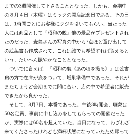
までの3週間催して下さることとなった。しかも、会期中
の８月４日（木曜）はミックの開店記念日である。その日
は、1時間ごとにお客様にクジを引いてもらい、当たった
人には商品として『昭和の貌』他の景品がプレゼントされ
たのだった。麦島さんの写真の中から7点ほど選び出して
の絵葉書も作成されて、これは誰でも希望すれば貰えると
いう、たいへん賑やかなこととなった。
ついでに言えば、『昭和の貌《あの頃を撮る》』は弦書
房の方で在庫が底をついて、増刷準備中であった。それが
またちょうど会期までに間に合い、店の中で希望者に販売
できたから良かった。
そして、8月7日、本番であった。午後3時開会、聴衆は
50名定員、事前に申し込みをしてもらっての開催だった
が、実際には60名を超えていた。当日になって、わざわざ
来てくださったけれども満杯状態になっていたため帰って