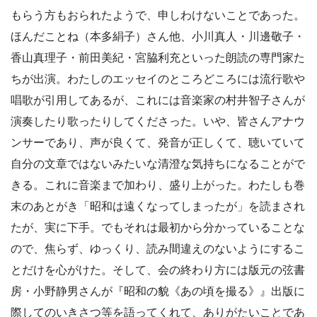
もらう方もおられたようで、申しわけないことであった。
ほんだことね（本多絹子）さん他、小川真人・川邊敬子・
香山真理子・前田美紀・宮脇利充といった朗読の専門家た
ちが出演。わたしのエッセイのところどころには流行歌や
唱歌が引用してあるが、これには音楽家の村井智子さんが
演奏したり歌ったりしてくださった。いや、皆さんアナウ
ンサーであり、声が良くて、発音が正しくて、聴いていて
自分の文章ではないみたいな清澄な気持ちになることがで
きる。これに音楽まで加わり、盛り上がった。わたしも巻
末のあとがき「昭和は遠くなってしまったが」を読まされ
たが、実に下手。でもそれは最初から分かっていることな
ので、焦らず、ゆっくり、読み間違えのないようにするこ
とだけを心がけた。そして、会の終わり方には版元の弦書
房・小野静男さんが『昭和の貌《あの頃を撮る》』出版に
際してのいきさつ等を語ってくれて、ありがたいことであ