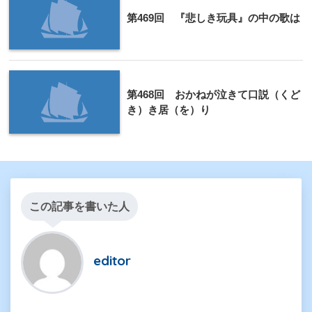
第469回 『悲しき玩具』の中の歌は
第468回 おかねが泣きて口説（くど
き）き居（を）り
この記事を書いた人
editor