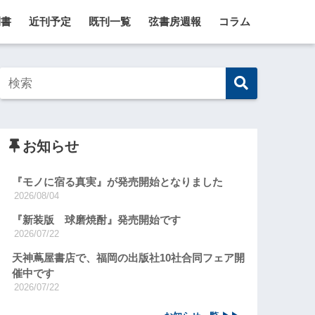
刊書
近刊予定
既刊一覧
弦書房週報
コラム
お知らせ
『モノに宿る真実』が発売開始となりました
2026/08/04
『新装版 球磨焼酎』発売開始です
2026/07/22
天神蔦屋書店で、福岡の出版社10社合同フェア開
催中です
2026/07/22