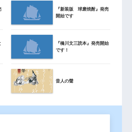
売
『新装版 球磨焼酎』発売
開始です
と
『橋川文三読本』発売開始
です！
昔人の聲
！