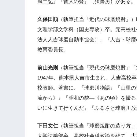
風土記』『昔人の聲』（弦書房）がある。
久保田順
（執筆担当「近代の球磨焼酎」）
文理学部文学科（国史専攻）卒。元高校社
法人人吉球磨自動車協会）、『人吉・球磨
教育委員長。
前山光則
（執筆担当「現代の球磨焼酎」「
1947年、熊本県人吉市生まれ。人吉高校卒
校教師。著書に、『球磨川物語』『山里の
流から》』『昭和の貌―《あの頃》を撮る
いに生きて行くんだ』『ふるさと球磨川放
下田文仁
（執筆担当「球磨焼酎の造り方」
大学法学部卒。高校社会科教諭を経て、大