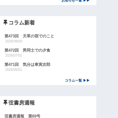
お知らせ一覧 ▶▶
コラム新着
第473回 天草の宿でのこと
2026/08/04
第472回 男同士での夕食
2026/07/01
第471回 気分は車寅次郎
2026/06/01
コラム一覧 ▶▶
弦書房週報
弦書房週報 第69号