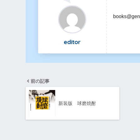
books@gen
editor
前の記事
新装版 球磨焼酎