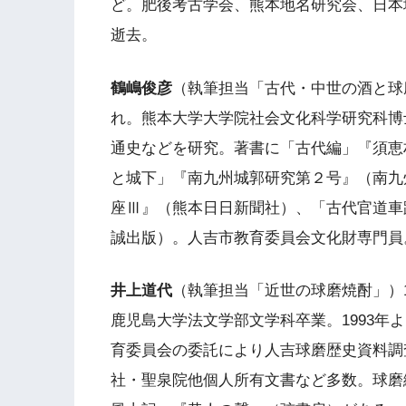
ど。肥後考古学会、熊本地名研究会、日本
逝去。
鶴嶋俊彦
（執筆担当「古代・中世の酒と球
れ。熊本大学大学院社会文化科学研究科博
通史などを研究。著書に「古代編」『須恵
と城下」『南九州城郭研究第２号』（南九
座Ⅲ』（熊本日日新聞社）、「古代官道車
誠出版）。人吉市教育委員会文化財専門員
井上道代
（執筆担当「近世の球磨焼酎」）1
鹿児島大学法文学部文学科卒業。1993年
育委員会の委託により人吉球磨歴史資料調
社・聖泉院他個人所有文書など多数。球磨