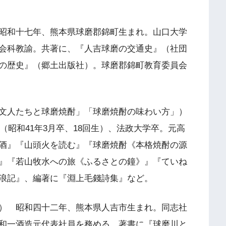
昭和十七年、熊本県球磨郡錦町生まれ。山口大学
会科教諭。共著に、『人吉球磨の交通史』（社団
の歴史』（郷土出版社）。球磨郡錦町教育委員会
文人たちと球磨焼酎」「球磨焼酎の味わい方」）
（昭和41年3月卒、18回生）、法政大学卒。元高
酒』『山頭火を読む』『球磨焼酎《本格焼酎の源
』『若山牧水への旅《ふるさとの鐘》』『ていね
浪記』、編著に『淵上毛錢詩集』など。
） 昭和四十二年、熊本県人吉市生まれ。同志社
和一酒造元代表社員を務める。著書に『球磨川と