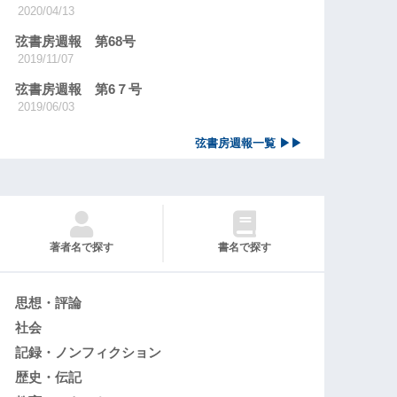
2020/04/13
弦書房週報 第68号
2019/11/07
弦書房週報 第6７号
2019/06/03
弦書房週報一覧 ▶▶
著者名で探す
書名で探す
思想・評論
社会
記録・ノンフィクション
歴史・伝記