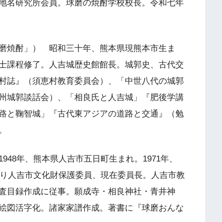
地名研究所会員。球磨の焼酎学校校長。令和七年
磨焼酎」） 昭和三十年、熊本県現熊本市生ま
士課程修了。人吉城歴史館館長。城郭史、古代交
村誌』（須恵村教育委員会）、「中世八代の城郭
州城郭談話会）、「相良氏と人吉城」『肥後学講
路と鞠智城」『古代東アジアの道路と交通』（勉
。
948年、熊本県人吉市五日町生まれ。1971年、
より人吉市文化財保護委員、現在委員長。人吉市教
査目録作成に従事。願成寺・相良神社・青井神
絵図活字化。諸家家譜作成。著書に『球磨おんな